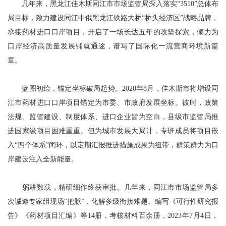
几年来，黑龙江佳木斯同江市市场监管局深入落实“3510”总体布
局目标，致力建设同江中俄黑龙江铁路大桥“桥头经济区”战略品牌，
承接药材进口口岸项目，开启了一场长达五年的攻坚探索，倾力为
口岸经济高质量发展铺就通途，谱写了国际化一流营商环境新篇
章。
蓝图初绘，锚定坐标破局起势。2020年8月，佳木斯市将增设同
江市药材进口口岸项目锚定为市委、市政府发展坐标。彼时，政策
法规、监管建设、制度体系、进口企业皆为空白，县级市监管局推
进国家级项目困难重重。但为城市发展大局计，专班成员将项目嵌
入“四个体系”闭环，以定期汇报推进措施成果为纽带，群策群力为口
岸建设注入全新能量。
躬耕数载，精研细作终获审批。几年来，同江市市场监管局多
次诚邀专家组现场“把脉”，化解多级衔接难题。编写《可行性研究报
告》《药材项目汇编》等14册，考核材料百余册，2023年7月4日，