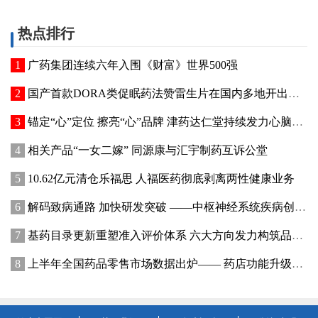
热点排行
广药集团连续六年入围《财富》世界500强
国产首款DORA类促眠药法赞雷生片在国内多地开出首张处方
锚定“心”定位 擦亮“心”品牌 津药达仁堂持续发力心脑健康赛道
相关产品“一女二嫁” 同源康与汇宇制药互诉公堂
10.62亿元清仓乐福思 人福医药彻底剥离两性健康业务
解码致病通路 加快研发突破 ——中枢神经系统疾病创新疗法前沿进展与市场洞察
基药目录更新重塑准入评价体系 六大方向发力构筑品种竞争优势
上半年全国药品零售市场数据出炉—— 药店功能升级，药企渠道能力如何跟上？