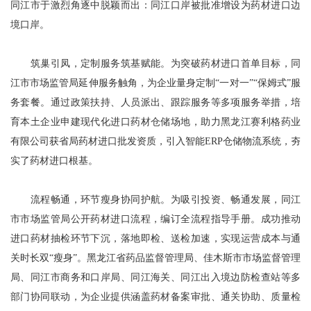
同江市于激烈角逐中脱颖而出：同江口岸被批准增设为药材进口边
境口岸。
筑巢引凤，定制服务筑基赋能。为突破药材进口首单目标，同
江市市场监管局延伸服务触角，为企业量身定制“一对一”“保姆式”服
务套餐。通过政策扶持、人员派出、跟踪服务等多项服务举措，培
育本土企业申建现代化进口药材仓储场地，助力黑龙江赛利格药业
有限公司获省局药材进口批发资质，引入智能ERP仓储物流系统，夯
实了药材进口根基。
流程畅通，环节瘦身协同护航。为吸引投资、畅通发展，同江
市市场监管局公开药材进口流程，编订全流程指导手册。成功推动
进口药材抽检环节下沉，落地即检、送检加速，实现运营成本与通
关时长双“瘦身”。黑龙江省药品监督管理局、佳木斯市市场监督管理
局、同江市商务和口岸局、同江海关、同江出入境边防检查站等多
部门协同联动，为企业提供涵盖药材备案审批、通关协助、质量检