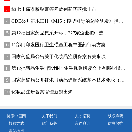
椒七止痛凝胶贴膏等四款创新药获批上市
CDE公开征求ICH《M15：模型引导的药物研发》指导原则实施建议和中文翻译稿意见
第12批国家药品集采开标，327家企业拟中选
11部门印发医疗卫生强基工程中医药行动方案
国家药监局公告关于化妆品注册备案有关事项
第12批药品集采“倒计时” 集采规则解读会上有哪些增量信息？
国家药监局公开征求《药品追溯系统基本技术要求（修订征求意见稿）》意见
化妆品注册备案管理新规出炉
健康中国网
关于我们
人才招聘
版权声明
投稿方式
你问我答
合作咨询
信息保护
网站地图