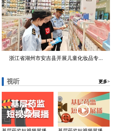
浙江省湖州市安吉县开展儿童化妆品专...
视听
更多>
基层药监短视频展播...
基层药监短视频展播...