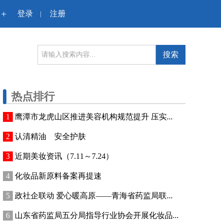
+
登录
注册
|
搜索
热点排行
鹰潭市龙虎山区推进美容机构规范提升 压实...
认清精油 安全护肤
近期美妆资讯（7.11～7.24）
化妆品新原料备案再提速
政社企联动 爱心暖高原——青海省药监局联...
山东省药监局五分局指导行业协会开展化妆品...