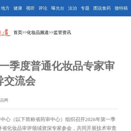
地方
健康
视听
评论
曝光台
法治
专题
图说食药
微特稿
首页
>>
化妆品频道
>>
监管资讯
第一季度普通化妆品专家审
导交流会
品网
心（以下简称省药审中心）组织召开2026年第一季
外省化妆品审评领域资深专家参会，共同开展技术审查