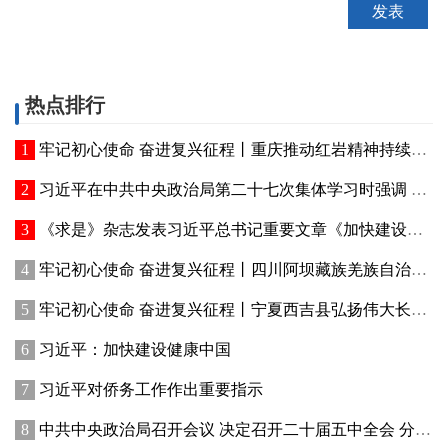
热点排行
牢记初心使命 奋进复兴征程丨重庆推动红岩精神持续焕发新的时代光芒 红岩丹心向阳开
习近平在中共中央政治局第二十七次集体学习时强调 强化政治引领 深化创新发展 高质量推进国防和军队现代化
《求是》杂志发表习近平总书记重要文章《加快建设健康中国》
牢记初心使命 奋进复兴征程丨四川阿坝藏族羌族自治州赓续红色血脉、厚植生态优势—— 红色旅游火 高原绿意浓
牢记初心使命 奋进复兴征程丨宁夏西吉县弘扬伟大长征精神——讲好红色故事发展乡村产业
习近平：加快建设健康中国
习近平对侨务工作作出重要指示
中共中央政治局召开会议 决定召开二十届五中全会 分析研究当前经济形势和经济工作 中共中央总书记习近平主持会议