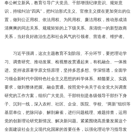
奉公树立新风，教育引导广大党员、干部增强纪律意识、规矩意
识，持续纠治“四风”，把纠治形式主义、官僚主义摆在更加突出的位
置，做到公正用权、依法用权、为民用权、廉洁用权，推动形成清
清爽爽的同志关系、规规矩矩的上下级关系、亲清统一的新型政商
关系，当好良好政治生态和社会风气的引领者、营造者、维护者。
习近平强调，这次主题教育不划阶段、不分环节，要把理论学
习、调查研究、推动发展、检视整改贯通起来，有机融合、一体推
进。坚持读原著学原文悟原理，坚持多思多想、学深悟透，全面学
习领会新时代中国特色社会主义思想的科学体系、精髓要义、实践
要求，做到整体把握、融会贯通。按照党中央关于在全党大兴调查
研究的工作方案，组织广大党员、干部特别是各级领导干部扑下身
子、沉到一线，深入农村、社区、企业、医院、学校、“两新”组织等
基层单位，把脉问诊、解剖麻雀，进行问题梳理、难题排查，运用
党的创新理论研究新情况、解决新问题。紧紧围绕高质量发展这个
全面建设社会主义现代化国家的首要任务，以强化理论学习指导发