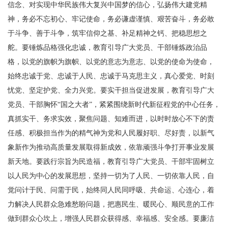
信念、对实现中华民族伟大复兴中国梦的信心，弘扬伟大建党精
神，务必不忘初心、牢记使命，务必谦虚谨慎、艰苦奋斗，务必敢
于斗争、善于斗争，筑牢信仰之基、补足精神之钙、把稳思想之
舵。要锤炼品格强化忠诚，教育引导广大党员、干部锤炼政治品
格，以党的旗帜为旗帜、以党的意志为意志、以党的使命为使命，
始终忠诚于党、忠诚于人民、忠诚于马克思主义，真心爱党、时刻
忧党、坚定护党、全力兴党。要实干担当促进发展，教育引导广大
党员、干部胸怀“国之大者”，紧紧围绕新时代新征程党的中心任务，
真抓实干、务求实效，聚焦问题、知难而进，以时时放心不下的责
任感、积极担当作为的精气神为党和人民履好职、尽好责，以新气
象新作为推动高质量发展取得新成效，依靠顽强斗争打开事业发展
新天地。要践行宗旨为民造福，教育引导广大党员、干部牢固树立
以人民为中心的发展思想，坚持一切为了人民、一切依靠人民，自
觉问计于民、问需于民，始终同人民同呼吸、共命运、心连心，着
力解决人民群众急难愁盼问题，把惠民生、暖民心、顺民意的工作
做到群众心坎上，增强人民群众获得感、幸福感、安全感。要廉洁