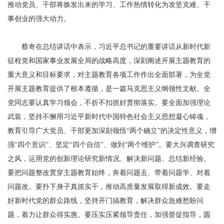
推动党员、干部将焕发出来的学习、工作热情转化为攻坚克难、干
事创业的强大动力。
蔡奇在总结讲话中表示，习近平总书记的重要讲话从新时代新
征程党和国家事业发展全局的战略高度，深刻阐述开展主题教育的
重大意义和目标要求，对主题教育各项工作作出全面部署，为全党
开展主题教育提供了根本遵循，是一篇马克思主义纲领性文献。全
党同志要认真学习领会，不折不扣抓好贯彻落实。要全面加强理论
武装，坚持不懈用习近平新时代中国特色社会主义思想凝心铸魂，
教育引导广大党员、干部更加深刻领悟“两个确立”的决定性意义，增
强“四个意识”、坚定“四个自信”、做到“两个维护”。要大兴调查研究
之风，运用党的创新理论研究新情况、解决新问题、总结新经验。
要把问题整改贯穿主题教育始终，奔着问题去、带着问题学、对着
问题改。要扑下身子真抓实干，推动高质量发展取得新成效。要走
好新时代党的群众路线，坚持开门搞教育，解决群众急难愁盼问
题，着力让群众得实惠。要压实压紧领导责任，加强督促指导，圆