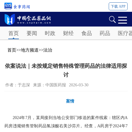
下载 APP
Password
首页
要闻
时政
财经
食品
药品
医疗
首页
>>
地方频道
>>
法治
依案说法｜未按规定销售特殊管理药品的法律适用探
讨
作者：于志深
来源：中国医药报
2026-03-30
案情
2024年7月，某局接到当地公安部门移送的案件线索：辖区内A
药房违规销售管制药品氢溴酸右美沙芬片。经查，A药房于2024年7