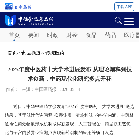
下载 APP
Password
首页
要闻
时政
财经
食品
药品
医疗
首页
>>
药品频道
>>
传统医药
2025年度中医药十大学术进展发布 从理论阐释到技
术创新，中药现代化研究多点开花
作者：
来源：中国医药报
2026-05-14
近日，中华中医药学会发布“2025年度中医药十大学术进展”遴选
结果，基于胆汁代谢阐释“痰湿体质”“清热利胆”的科学内涵、中药材
道地性药效物质形成机制取得新发现、人工智能在中药提取工艺优
化与子宫内膜异位症靶点发现新药创制的应用等项目入选。