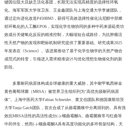
键因位阻大且缺乏活化基团，长期无法实现高精度的选择性环氧
化。海军军医大学张卫东、王金鑫团队与上海交通大学李健团队，
通过定向进化改造P450BM3，获得可高效选择性催化法尼醇中部烯
烃环氧化的人工酶EPO6，实现化学生物协同的多种中药来源萜类功
效成分关键氧化反应的精准控制，大幅缩短合成路径，为抗肿瘤活
性天然产物的发现和靶标机制研究提供了重要基础。研究成果2025
年发表在《Science》。该进展推动了基于化学生物学的天然产物合
成范式的转变，引领进入需求精准设计与优化理想生物催化剂的新
阶段。
多重耐药病原体构成全球健康的重大威胁，其中耐甲氧西林金
黄色葡萄球菌（MRSA）被世界卫生组织列为“高优先级耐药病原
体”。上海中医药大学Fabian Schneider、黄文伯团队和德国康斯坦茨
大学Tanja Gaich团队，首次合成了从曲霉菌株中分离得到的、具有强
效抗MRSA活性的高活性成分(-)-螺曲霉酮A。曲霉菌株常与红曲等
中药伴生，然而(-)-螺曲霉酮A具有高度功能化的多环骨架结构，天