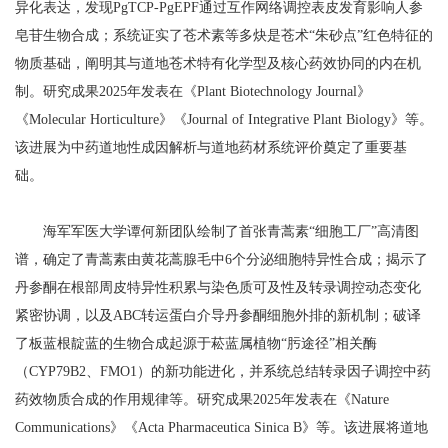
异化表达，发现PgTCP-PgEPF通过互作网络调控表皮发育影响人参
皂苷生物合成；系统证实了苍术素等多炔是苍术“朱砂点”红色特征的
物质基础，阐明其与道地苍术特有化学型及核心药效协同的内在机
制。研究成果2025年发表在《Plant Biotechnology Journal》
《Molecular Horticulture》《Journal of Integrative Plant Biology》等。
该进展为中药道地性成因解析与道地药材系统评价奠定了重要基
础。
海军军医大学谭何新团队绘制了首张青蒿素“细胞工厂”高清图
谱，确定了青蒿素由黄花蒿腺毛中6个分泌细胞特异性合成；揭示了
丹参酮在根部周皮特异性积累与染色质可及性及转录调控动态变化
紧密协调，以及ABC转运蛋白介导丹参酮细胞外排的新机制；破译
了板蓝根靛蓝的生物合成起源于菘蓝属植物“肟途径”相关酶
（CYP79B2、FMO1）的新功能进化，并系统总结转录因子调控中药
药效物质合成的作用规律等。研究成果2025年发表在《Nature
Communications》《Acta Pharmaceutica Sinica B》等。该进展将道地