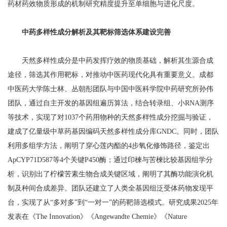
药材药效物质形成的机制研究精度提升至单细胞与进化尺度。
中药多样性成分解析及其靶标筛选体系建设完善
天然多样性成分是中药发挥疗效的物质基础，解析其生源合成
途径，筛选其作用靶标，对推动中医药现代化具有重要意义。成都
中医药大学陈士林、丛朝彤团队与中国中医科学院中药研究所孙伟
团队，通过自主开发的基因组遍历算法，结合转录组、小RNA测序
等技术，实现了对1037个药用物种的天然多样性成分挖掘与验证，
建成了亿量级中草药基因编码天然多样性成分库GNDC。同时，团队
利用多组学方法，阐明了穿心莲内酯的4步氧化修饰路径，鉴定出
ApCYP71D587等4个关键P450酶；通过印楝与苦楝比较基因组学分
析，识别出了柠檬苦素生物合成关键区域，阐明了其酶功能演化机
制及种间合成差异。团队还建立了人类全基因组泛受体药物发现平
台，实现了从“多对多”到“一对一”的药靶筛选模式。研究成果2025年
发表在《The Innovation》《Angewandte Chemie》《Nature