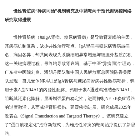
慢性肾脏病“异病同治”机制研究及中药靶向干预代谢调控网络
研究取得进展
慢性肾脏病（如IgA肾病、糖尿病肾病）是导致肾衰竭的主因，
其疾病机制复杂，缺少共性治疗靶点。IgA肾病与糖尿病肾病虽病
名、病因各异，却共同表现为系膜细胞异常增殖与细胞外基质沉积
这一关键病理过程，最终均导致肾衰竭。基于中医“异病同治”理论，
广东省中医院刘良、潘胡丹团队和中国人民解放军总医院陈香美团
队发现，孤儿受体NR4A1是IgA肾病与糖尿病肾病共性致病靶标，鸦
胆子素A是NR4A1的内源性配体。鸦胆子素A通过精准结合NR4A1，
阻断其泛素化降解，显著增强蛋白稳定性，进而抑制NF-κB炎症通路
的过度激活，从而减轻肾脏损伤、延缓疾病进展。研究成果2025年
发表在《Signal Transduction and Targeted Therapy》。该研究建立
了“蛋白质稳定化”治疗新范式，为难治性肾病的靶向治疗提供了新思
路。