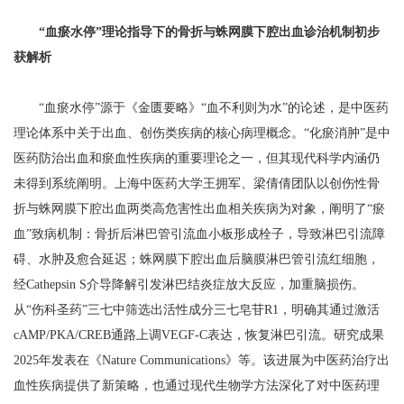
“血瘀水停”理论指导下的骨折与蛛网膜下腔出血诊治机制初步
获解析
“血瘀水停”源于《金匮要略》“血不利则为水”的论述，是中医药
理论体系中关于出血、创伤类疾病的核心病理概念。“化瘀消肿”是中
医药防治出血和瘀血性疾病的重要理论之一，但其现代科学内涵仍
未得到系统阐明。上海中医药大学王拥军、梁倩倩团队以创伤性骨
折与蛛网膜下腔出血两类高危害性出血相关疾病为对象，阐明了“瘀
血”致病机制：骨折后淋巴管引流血小板形成栓子，导致淋巴引流障
碍、水肿及愈合延迟；蛛网膜下腔出血后脑膜淋巴管引流红细胞，
经Cathepsin S介导降解引发淋巴结炎症放大反应，加重脑损伤。
从“伤科圣药”三七中筛选出活性成分三七皂苷R1，明确其通过激活
cAMP/PKA/CREB通路上调VEGF-C表达，恢复淋巴引流。研究成果
2025年发表在《Nature Communications》等。该进展为中医药治疗出
血性疾病提供了新策略，也通过现代生物学方法深化了对中医药理