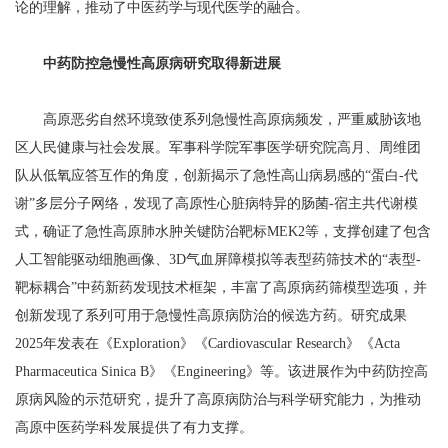
论的理解，推动了中医药学与现代医学的融合。
中药防控急慢性高原病研究取得新进展
高原恶劣自然环境致使系列急慢性高原病频发，严重威胁该地
区人民健康与社会发展。军事科学院军事医学研究院高月、周维团
队从低氧应答互作的角度，创新揭示了急性高山病易感的“蛋白-代
谢”多层分子网络，发现了高原性心脏病特异的肠菌-宿主共代谢模
式，确证了急性高原肺水肿关键防治靶标MEK2等，支撑创建了包含
人工智能驱动细胞画像、3D气血屏障模拟等表型药筛技术的“表型-
靶标耦合”中药新药发现技术框架，丰富了高原病药筛模型选项，并
创新发现了系列可用于急慢性高原病防治的候选方药。研究成果
2025年发表在《Exploration》《Cardiovascular Research》《Acta
Pharmaceutica Sinica B》《Engineering》等。该进展作为中药防控高
原病风险的示范研究，提升了高原病防治与科学研究能力，为推动
高原中医药学科发展提供了有力支撑。