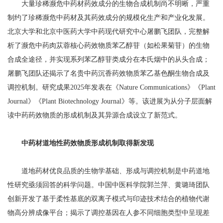
大量珍稀濒危中药材药效成分的生物合成机制尚不明晰，严重
制约了珍稀濒危中药材及其药效成分的规模化生产和产业化发展。
北京大学和北京中医药大学中药现代研究中心屠鹏飞团队，完整解
析了濒危中药肉苁蓉核心药效物质苯乙醇苷（如松果菊苷）的生物
合成全途径，并实现系列苯乙醇苷类成分在本氏烟中的从头合成；
屠鹏飞团队还揭示了名贵中药沉香药效物质苯乙基色酮生物合成及
调控机制。研究成果2025年发表在《Nature Communications》《Plant
Journal》《Plant Biotechnology Journal》等。该进展为从分子层面解
读中药药效物质的形成机制及其异源合成设立了新范式。
中药材道地性药效物质形成机制取得新发现
道地药材优良品质的生物学基础、形成与调控机制是中药道地
性研究亟须回答的科学问题。中国中医科学院郭兰萍、黄璐琦团队
创新开发了基于柔性基底的双离子模式与印迹技术结合的植物代谢
物高分辨成像平台；揭示了调控基因在人参不同细胞类型中呈现差