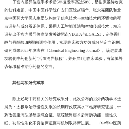
子宫内膜异位症手术术后5年复发率高达50%，是临床亟待攻克
的妇科难题。中国中医科学院广安门医院赵瑞华、张永嘉团队和北
京中医药大学吴志生团队构建了信息技术与生物技术闭环驱动的靶
点识别与成分辨识体系，采用人工智能算法和生物传感技术，精准
识别出子宫内膜异位症复发关键靶点VEGFA与LGALS3，定位香叶
醇与丹酚酸B的靶向调控作用，实现临床验方功效成分的定向识别。
研究成果2025年发表在《Chemical Engineering Journal》。该进展成
功转化中药创新药“活血消异颗粒”，并开展Ⅱ期临床试验，有望填补
该领域精准治疗药物的空白。
其他两项研究成果
除上述与中药相关的研究成果外，此次公布的另外两项学术进
展为：太极拳治疗慢性失眠的长期疗效获高水平临床研究证据，针
刺改善腹泻型肠易激综合征、腹腔镜胃癌术后胃肠功能、慢性失
眠、功能性消化不良临床证据与机制取得新进展。 （中华中医药