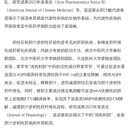
乱。研究成果2025年发表在《Acta Pharmaceutica Sinica B》
《American Journal of Chinese Medicine》等。该进展从胆汁酸代谢角
度揭示了痰湿体质易发代谢性疾病的生物学基础，为代谢性疾病的
早期筛查及中医药早期防治提供了新策略。
胆结石和胆汁淤积性肝损伤是常见的肝胆疾病，有继发肝纤维
化或肝硬化的风险，尚缺少有效的防治方法。南京中医药大学麻彤
辉团队、北京中医药大学李晓骄阳团队、大连医科大学霍晓奎团队
发现，黄芩等“清热利胆”中药的活性成分野黄芩苷，可通过促进水通
道蛋白AQP8基因转录负调控因子HIF-1α的泛素化降解，维持AQP8
表达，促进水转运，稀释胆汁，进而减缓胆结石形成与胆汁淤积性
肝纤维化。同时，猪胆主要成分猪去氧胆酸可促进m6A依赖性的胆
管上皮细胞ETV4翻译效率，实现其下游基质MMP9依赖性的ECM降
解，减缓胆汁淤积性肝纤维化进程。研究成果2025年发表在
《Journal of Hepatology》。该进展初步揭示了中药“清热利胆”，改善
胆汁淤积性肝病的作用机理。