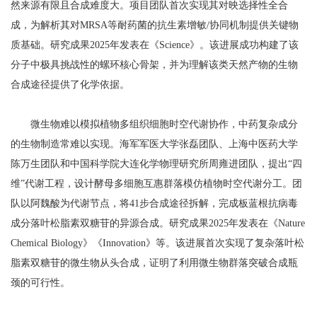
然来源有限且合成难度大。项目团队首次实现其对映选择性全合
成，为解析其对MRSA等耐药菌的抗生素增敏/协同机制提供关键物
质基础。研究成果2025年发表在《Science》。该进展成功构建了该
分子中极具挑战性的螺环核心骨架，并为理解该类天然产物的生物
合成途径提供了化学依据。
微生物难以模拟植物多组织细胞时空代谢协作，中药复杂成分
的生物制造常难以实现。海军军医大学张磊团队、上海中医药大学
陈万生团队和中国科学院大连化学物理研究所周雍进团队，提出“四
维”代谢工程，设计酵母多细胞互惠群落模仿植物时空代谢分工。团
队以阿魏酸为代谢节点，将41步合成途径拆解，完成板蓝根抗病毒
成分落叶松脂素双糖苷的异源合成。研究成果2025年发表在《Nature
Chemical Biology》《Innovation》等。该进展首次实现了复杂落叶松
脂素双糖苷的微生物从头合成，证明了利用微生物群落突破合成瓶
颈的可行性。