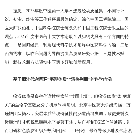
据悉，2025年度中医药十大学术进展经动态征集、小同行评
议、初审、终审等工作程序后最终确定。综合中国工程院院士、国
医大师张伯礼，中国科学院院士陈凯先和中国工程院院士朱立国的
观点，2025年度中医药十大学术进展可以归纳为具有三个方面的特
点：一是回归经典，利用现代科学技术阐释中医药科学内涵；二是
面向需求，以临床问题为导向提供高质量研究证据；三是技术赋
能，新技术新方法驱动中医药多领域创新应用。
基于胆汁代谢阐释“痰湿体质”“清热利胆”的科学内涵
痰湿体质是多种代谢性疾病的“共同土壤”，但痰湿体质“体-病相
关”的生物学基础及分子机制尚待阐明。北京中医药大学姚海强、万
瑾毅团队揭示，痰湿体质呈现特征性的肠道菌群失调，致使关键次
级胆汁酸甘氨脱氧胆酸水平显著下降，从而抑制TGR5信号通路，进
而阻碍棕色脂肪组织产热和回肠GLP-1分泌，最终导致肥胖及代谢紊