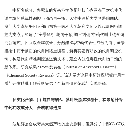
中药多成分、多靶点的复杂科学体系的核心内涵在于对机体代
谢网络的系统性调控与动态再平衡。天津中医药大学李遇伯团队、
澳门大学李绍平团队和山东第一医科大学韩利文团队以代谢网络调
控为支点，构建了“全景解析-靶向干预-调平纠偏”中药代谢生物学研
究新范式。团队以金丝桃苷、丹酚酸B等中药代表性成分为例，全景
描绘中药干预后的代谢网络重编程，解析其发挥功效的代谢调控机
制，构建代谢精准调控递送新技术，建立内源性毒性代谢物干预的
新体系。研究成果2025年发表在《Journal of Advanced Research》
《Chemical Society Reviews》等。该进展为诠释中药效应靶标作用本
质与开发精准干预策略提供了全新的研究范式与实践路径。
萜类化合物、(-)-螺曲霉酮A、落叶松脂素双糖苷、松果菊苷等
中药功效成分人工合成取得进展
法尼醇是合成萜类天然产物的重要原料，但其分子中部C6-C7双