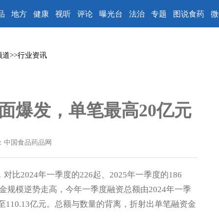
品
地方
健康
视听
评论
曝光台
法治
专题
图说食药
微
频道
>>
行业资讯
面爆发，单笔最高20亿元
：中国食品药品网
024年一季度的226起、2025年一季度的186
规模逆势走高，今年一季度融资总额由2024年一季
增长至110.13亿元。总额与数量的背离，折射出单笔融资金