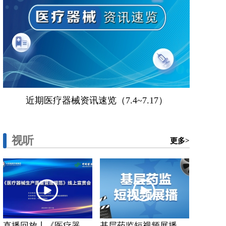
近期医疗器械资讯速览（7.4~7.17）
视听
更多>
直播回放丨《医疗器...
基层药监短视频展播...