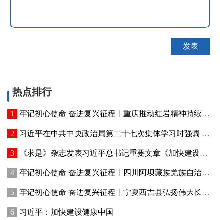
热点排行
牢记初心使命 奋进复兴征程丨重庆推动红岩精神持续焕发新的时代光芒 红岩丹心向阳开
习近平在中共中央政治局第二十七次集体学习时强调 强化政治引领 深化创新发展 高质量推进国防和军队现代化
《求是》杂志发表习近平总书记重要文章《加快建设健康中国》
牢记初心使命 奋进复兴征程丨四川阿坝藏族羌族自治州赓续红色血脉、厚植生态优势—— 红色旅游火 高原绿意浓
牢记初心使命 奋进复兴征程丨宁夏西吉县弘扬伟大长征精神——讲好红色故事发展乡村产业
习近平：加快建设健康中国