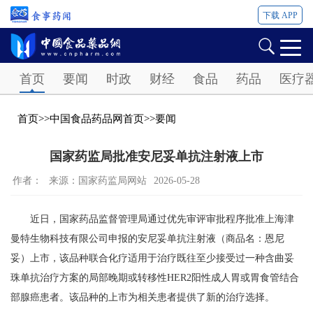
下载 APP
Password
首页
要闻
时政
财经
食品
药品
医疗
首页
>>
中国食品药品网首页
>>
要闻
国家药监局批准安尼妥单抗注射液上市
作者：
来源：国家药监局网站
2026-05-28
近日，国家药品监督管理局通过优先审评审批程序批准上海津
曼特生物科技有限公司申报的安尼妥单抗注射液（商品名：恩尼
妥）上市，该品种联合化疗适用于治疗既往至少接受过一种含曲妥
珠单抗治疗方案的局部晚期或转移性HER2阳性成人胃或胃食管结合
部腺癌患者。该品种的上市为相关患者提供了新的治疗选择。