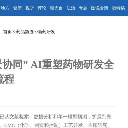
地方
健康
视听
评论
曝光台
法治
专题
图说食药
微特稿
首页
>>
药品频道
>>
新药研发
协同” AI重塑药物研发全
流程
，已从文献检索、数据分析和单一模型预测，扩展到靶
、CMC（化学、制造和控制）工艺开发、临床研究、