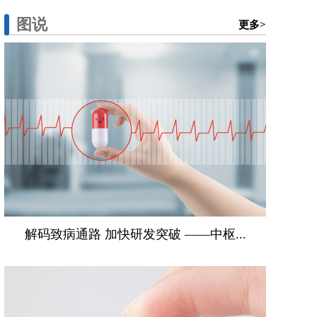
图说
更多>
解码致病通路 加快研发突破 ——中枢...