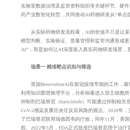
实验室数据治理及监管资料组织等关键环节。硬件
药产业数智化转型，共同推动AI药物研发从“单点提
从实际药物研发流程看，AI的价值不只是让某
模型判断、实验验证、质量管理和监管沟通形成更
AI”，而是如何让AI深度嵌入真实药物研发场景
场景一 精准靶点识别与筛选
英国BenevolentAI在新冠疫情早期的工
利用知识图谱推理平台，分析病毒进入宿主细胞所需的
抑制剂巴瑞替尼（baricitinib）可能通过抑制相
CoV-2感染及重症炎症反应风险的观点。2020年
了巴瑞替尼联用瑞德西韦的疗效；同年11月，美国
权。2022年5月，FDA正式批准巴瑞替尼用于治