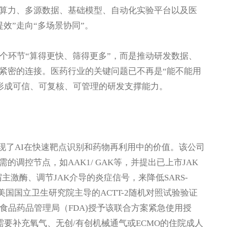
算力、多源数据、基础模型、自动化实验平台以及医
效”走向“多场景协同”。
个环节“算得更快、筛得更多”，而是推动研发数据、
紧密的连接。医药行业的关键问题已不再是“能不能用
，形成可信、可复核、可管理的研发支撑能力。
作，展现了AI在快速靶点识别和药物再利用中的价值。该公司
调控节点，如AAK1/ GAK等，并提出已上市JAK
关宿主激酶、调节JAK介导的炎症信号，来降低SARS-
，美国国立卫生研究院主导的ACTT-2随机对照试验验证
食品药品管理局（FDA)授予该联合方案紧急使用授
疗需要补充氧气、无创/有创机械通气或ECMO的住院成人