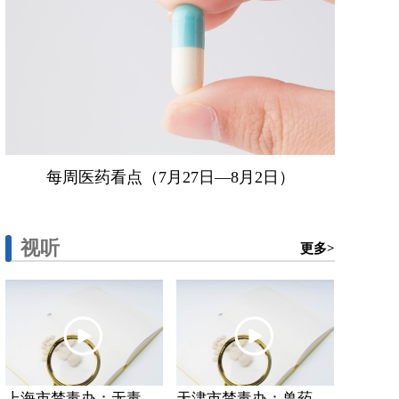
每周医药看点（7月27日—8月2日）
视听
更多>
上海市禁毒办：无毒...
天津市禁毒办：兽药...