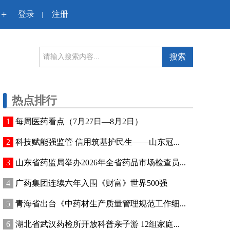
+
登录
注册
|
搜索
热点排行
每周医药看点（7月27日—8月2日）
科技赋能强监管 信用筑基护民生——山东冠...
山东省药监局举办2026年全省药品市场检查员...
广药集团连续六年入围《财富》世界500强
青海省出台《中药材生产质量管理规范工作细...
湖北省武汉药检所开放科普亲子游 12组家庭...