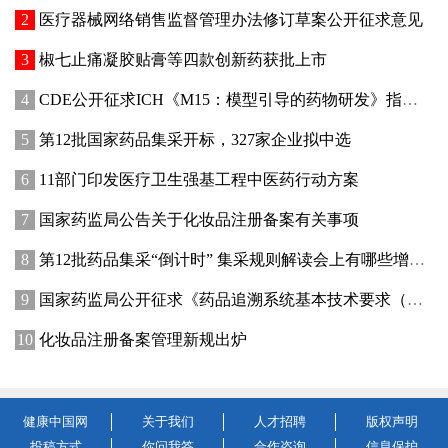
医疗器械网络销售监督管理办法修订草案公开征求意见
椒七止痛凝胶贴膏等四款创新药获批上市
CDE公开征求ICH《M15：模型引导的药物研发》指导原则实施建议和中文翻译稿意见
第12批国家药品集采开标，327家企业拟中选
11部门印发医疗卫生强基工程中医药行动方案
国家药监局公告关于化妆品注册备案有关事项
第12批药品集采“倒计时” 集采规则解读会上有哪些增量信息？
国家药监局公开征求《药品追溯系统基本技术要求（修订征求意见稿）》意见
化妆品注册备案管理新规出炉
健康中国网
关于我们
人才招聘
版权声明
投稿方式
你问我答
合作咨询
信息保护