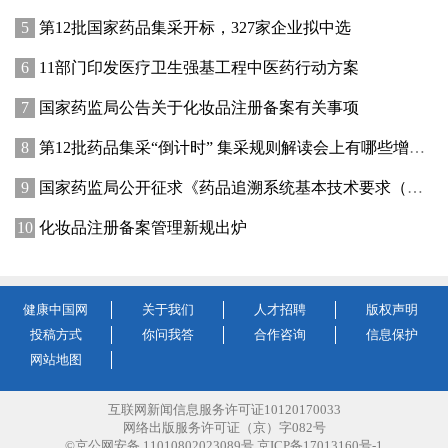
第12批国家药品集采开标，327家企业拟中选
11部门印发医疗卫生强基工程中医药行动方案
国家药监局公告关于化妆品注册备案有关事项
第12批药品集采“倒计时” 集采规则解读会上有哪些增量信息？
国家药监局公开征求《药品追溯系统基本技术要求（修订征求意见稿）》意见
化妆品注册备案管理新规出炉
健康中国网
关于我们
人才招聘
版权声明
投稿方式
你问我答
合作咨询
信息保护
网站地图
互联网新闻信息服务许可证10120170033
网络出版服务许可证（京）字082号
©京公网安备 11010802023089号 京ICP备17013160号-1