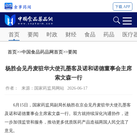
下载 APP
Password
首页
要闻
时政
财经
食品
药品
医疗
首页
>>
中国食品药品网首页
>>
要闻
杨胜会见丹麦驻华大使孔墨客及诺和诺德董事会主席
索文森一行
作者：
来源：国家药监局网站
2026-06-17
6月15日，国家药监局副局长杨胜在京会见丹麦驻华大使孔墨客
及诺和诺德董事会主席索文森一行。双方就持续深化沟通协作，进
一步加强监管和服务，推动更多优质医药产品造福两国人民交流了
意见。