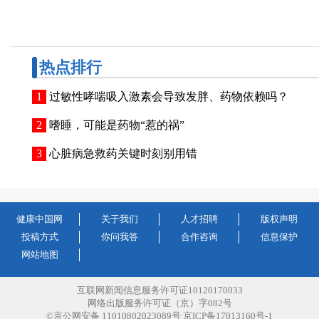
热点排行
过敏性哮喘吸入激素会导致发胖、药物依赖吗？
嗜睡，可能是药物“惹的祸”
心脏病急救药关键时刻别用错
健康中国网
关于我们
人才招聘
版权声明
投稿方式
你问我答
合作咨询
信息保护
网站地图
互联网新闻信息服务许可证10120170033
网络出版服务许可证（京）字082号
©京公网安备 11010802023089号 京ICP备17013160号-1