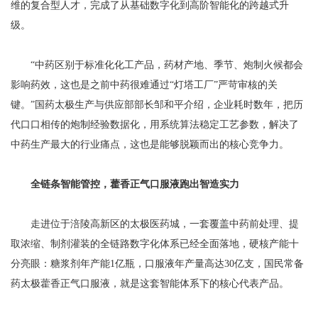
维的复合型人才，完成了从基础数字化到高阶智能化的跨越式升
级。
“中药区别于标准化化工产品，药材产地、季节、炮制火候都会
影响药效，这也是之前中药很难通过“灯塔工厂”严苛审核的关
键。”国药太极生产与供应部部长邹和平介绍，企业耗时数年，把历
代口口相传的炮制经验数据化，用系统算法稳定工艺参数，解决了
中药生产最大的行业痛点，这也是能够脱颖而出的核心竞争力。
全链条智能管控，藿香正气口服液跑出智造实力
走进位于涪陵高新区的太极医药城，一套覆盖中药前处理、提
取浓缩、制剂灌装的全链路数字化体系已经全面落地，硬核产能十
分亮眼：糖浆剂年产能1亿瓶，口服液年产量高达30亿支，国民常备
药太极藿香正气口服液，就是这套智能体系下的核心代表产品。