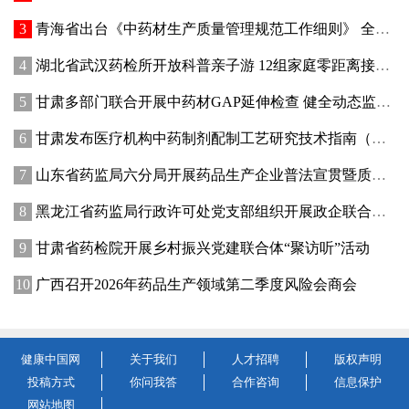
青海省出台《中药材生产质量管理规范工作细则》 全面强化中药材质量源头管控
湖北省武汉药检所开放科普亲子游 12组家庭零距离接触药品检验
甘肃多部门联合开展中药材GAP延伸检查 健全动态监管机制
甘肃发布医疗机构中药制剂配制工艺研究技术指南（试行）
山东省药监局六分局开展药品生产企业普法宣贯暨质量管理提升座谈交流活动
黑龙江省药监局行政许可处党支部组织开展政企联合主题党日活动
甘肃省药检院开展乡村振兴党建联合体“聚访听”活动
广西召开2026年药品生产领域第二季度风险会商会
健康中国网
关于我们
人才招聘
版权声明
投稿方式
你问我答
合作咨询
信息保护
网站地图