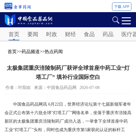
下载 APP
Password
首页
要闻
时政
财经
食品
药品
医疗
首页
>>
药品频道
>>
热点药闻
太极集团重庆涪陵制药厂获评全球首座中药工业“灯
塔工厂” 填补行业国际空白
作者：叶阳欢
来源：中国食品药品网
2026-07-08
中国食品药品网讯 6月22日，世界经济论坛第十七届新领军者年
会正式公布第十六批全球“灯塔工厂”网络名单，坐落于重庆市涪陵高
新区的太极集团重庆涪陵制药厂成功入选，一举拿下全球首座中药
工业“灯塔工厂”头衔，同时也成为重庆市第5家获此认证的标杆工