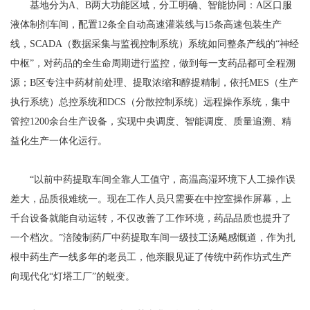
基地分为A、B两大功能区域，分工明确、智能协同：A区口服
液体制剂车间，配置12条全自动高速灌装线与15条高速包装生产
线，SCADA（数据采集与监视控制系统）系统如同整条产线的“神经
中枢”，对药品的全生命周期进行监控，做到每一支药品都可全程溯
源；B区专注中药材前处理、提取浓缩和醇提精制，依托MES（生产
执行系统）总控系统和DCS（分散控制系统）远程操作系统，集中
管控1200余台生产设备，实现中央调度、智能调度、质量追溯、精
益化生产一体化运行。
“以前中药提取车间全靠人工值守，高温高湿环境下人工操作误
差大，品质很难统一。现在工作人员只需要在中控室操作屏幕，上
千台设备就能自动运转，不仅改善了工作环境，药品品质也提升了
一个档次。”涪陵制药厂中药提取车间一级技工汤飚感慨道，作为扎
根中药生产一线多年的老员工，他亲眼见证了传统中药作坊式生产
向现代化“灯塔工厂”的蜕变。