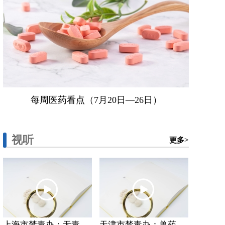
每周医药看点（7月20日—26日）
视听
更多>
上海市禁毒办：无毒...
天津市禁毒办：兽药...