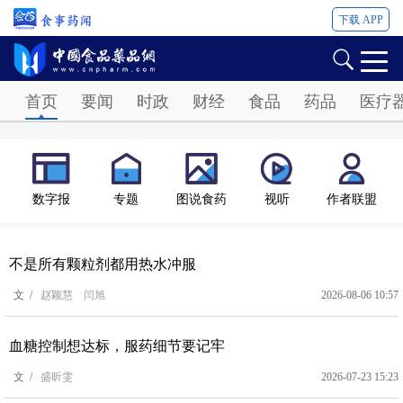
下载 APP
Password
首页
要闻
时政
财经
食品
药品
医疗
数字报
专题
图说食药
视听
作者联盟
不是所有颗粒剂都用热水冲服
文 /
赵颖慧 闫旭
2026-08-06 10:57
血糖控制想达标，服药细节要记牢
文 /
盛昕雯
2026-07-23 15:23