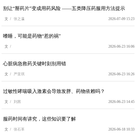
别让“掰药片”变成用药风险 ——五类降压药服用方法提示
文 /
张之瀛
2026-07-09 15:23
嗜睡，可能是药物“惹的祸”
文 /
2026-06-23 16:06
心脏病急救药关键时刻别用错
文 /
严亚琪
2026-06-23 16:26
过敏性哮喘吸入激素会导致发胖、药物依赖吗？
文 /
刘茜
2026-06-23 14:45
服药时间有讲究，这些知识要了解
文 /
张石革
2026-06-18 10:33