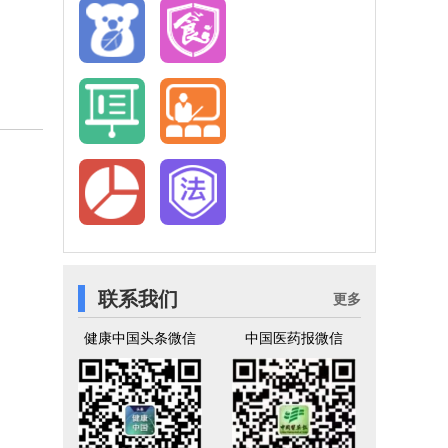
药科技
食品药
出版社
品监
管》杂
志
药师在
食安在
线
线
天和会
天享培
展
训
食药舆
法规信
情
息库
联系我们
更多
健康中国头条微信
中国医药报微信