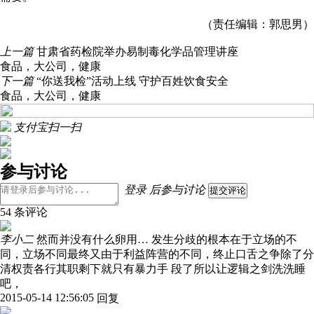
（责任编辑：郭思男）
上一篇
甘肃省药检院举办易制毒化学品管理讲座
食品
，
大公司
，
健康
下一篇
“你送我检”活动上线 守护百姓饮食安全
食品
，
大公司
，
健康
支付宝扫一扫
参与讨论
登录
后参与讨论
提交评论
54 条评论
李小二
然而并没有什么卵用… 发生分歧的根本在于立场的不
同，立场不同最终又由于利益阵营的不同，终止口舌之争除了分
清权责各行其职剩下就只有暴力手 段了所以让逻辑之剑洗洗睡
吧，
2015-05-14 12:56:05
回复