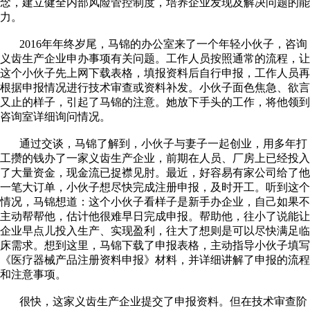
念，建立健全内部风险管控制度，培养企业发现及解决问题的能
力。
2016年年终岁尾，马锦的办公室来了一个年轻小伙子，咨询
义齿生产企业申办事项有关问题。工作人员按照通常的流程，让
这个小伙子先上网下载表格，填报资料后自行申报，工作人员再
根据申报情况进行技术审查或资料补发。小伙子面色焦急、欲言
又止的样子，引起了马锦的注意。她放下手头的工作，将他领到
咨询室详细询问情况。
通过交谈，马锦了解到，小伙子与妻子一起创业，用多年打
工攒的钱办了一家义齿生产企业，前期在人员、厂房上已经投入
了大量资金，现金流已捉襟见肘。最近，好容易有家公司给了他
一笔大订单，小伙子想尽快完成注册申报，及时开工。听到这个
情况，马锦想道：这个小伙子看样子是新手办企业，自己如果不
主动帮帮他，估计他很难早日完成申报。帮助他，往小了说能让
企业早点儿投入生产、实现盈利，往大了想则是可以尽快满足临
床需求。想到这里，马锦下载了申报表格，主动指导小伙子填写
《医疗器械产品注册资料申报》材料，并详细讲解了申报的流程
和注意事项。
很快，这家义齿生产企业提交了申报资料。但在技术审查阶