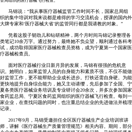
管局组织的医疗器械飞行检查。
马锦说：“我从事医疗器械监管工作时间不长，国家总局组
织的集中培训对我来说都是难得的学习交流机会，授课的国内外
大牌专家和‘医疗器械大省’的监管同行都是我请教的对象。”
凭着这股子韧劲儿和钻研精神，两个月时间马锦记录整理各
类笔记10余万字。通过努力，最终她不负众望，顺利通过各科考
试，成功取得国家医疗器械检查员资格，成为宁夏第一个国家医
疗器械检查员。
面对医疗器械行业日新月异的发展，马锦有很强的危机意
识。她明白，如果监管人员的自身能力和素质不强，不仅不能做
好监管工作，更不能帮助企业成长进步。打铁还需自身硬。为能
更快地提升自身综合能力，她又主动请缨，先后参加了全国、宁
夏各类医疗器械业务培训及专业研讨会20余次，并多次参加国家
食药监总局、宁夏区食药监局组织的医疗器械飞行检查。每到一
家企业，在查找问题的同时，也注重总结企业的先进做法并梳理
记录。
2017年9月，马锦受邀担任全区医疗器械生产企业培训班讲
师，讲解《医疗器械生产质量管理规范》相关内容。期间，部分