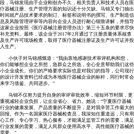
段，马锦发现由于企业刚创办不久，相关负责人和技术人员在医
疗器械注册、生产管理方面的知识还十分欠缺。马锦又专门抽出
时间就产品技术要求的制订、标签和说明书的撰写、生产制造信
息及风险管理评审等内容向企业人员进行耐心细致讲解，并指导
这家企业按照《医疗器械注册管理办法》第三十五条的要求尽快
补充资料。最终，该企业于2017年2月通过了注册质量体系核查
及生产许可现场检查，取得了医疗器械注册证及生产许可证并投
入生产。
小伙子对马锦感慨道：“我由衷地感谢技术审评机构和您，
你们能够想企业之所想，急群众之所急，全心全意帮助我们这些
小企业成长。你们的严格要求实际也是对我们的指导，公司现行
的设计开发资料已经成为本地医疗器械企业的标杆，同行时常会
来学习借鉴、共同进步。”
马锦不仅努力提升自身的审评审批效率，缩短环节时限，更
重视减轻企业负担，让企业省心、省力。她说：“宁夏医疗器械
行业的健康发展、产品质量的不断提升，是对我辛苦工作最大的
回报。作为一名国家医疗器械检查员，我深知任重道远，只有用
心工作、专心学习、热心服务，才能满足监管工作的需要，满足
行业发展的需要，满足人民群众使用高水平、高性能医疗器械的
需要。”