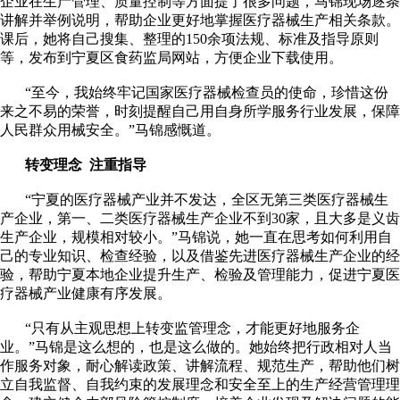
企业在生产管理、质量控制等方面提了很多问题，马锦现场逐条
讲解并举例说明，帮助企业更好地掌握医疗器械生产相关条款。
课后，她将自己搜集、整理的150余项法规、标准及指导原则
等，发布到宁夏区食药监局网站，方便企业下载使用。
“至今，我始终牢记国家医疗器械检查员的使命，珍惜这份
来之不易的荣誉，时刻提醒自己用自身所学服务行业发展，保障
人民群众用械安全。”马锦感慨道。
转变理念 注重指导
“宁夏的医疗器械产业并不发达，全区无第三类医疗器械生
产企业，第一、二类医疗器械生产企业不到30家，且大多是义齿
生产企业，规模相对较小。”马锦说，她一直在思考如何利用自
己的专业知识、检查经验，以及借鉴先进医疗器械生产企业的经
验，帮助宁夏本地企业提升生产、检验及管理能力，促进宁夏医
疗器械产业健康有序发展。
“只有从主观思想上转变监管理念，才能更好地服务企
业。”马锦是这么想的，也是这么做的。她始终把行政相对人当
作服务对象，耐心解读政策、讲解流程、规范生产，帮助他们树
立自我监督、自我约束的发展理念和安全至上的生产经营管理理