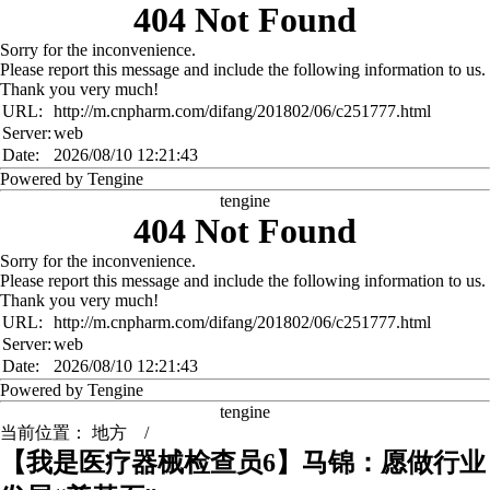
404 Not Found
Sorry for the inconvenience.
Please report this message and include the following information to us.
Thank you very much!
URL:
http://m.cnpharm.com/difang/201802/06/c251777.html
Server:
web
Date:
2026/08/10 12:21:43
Powered by Tengine
tengine
404 Not Found
Sorry for the inconvenience.
Please report this message and include the following information to us.
Thank you very much!
URL:
http://m.cnpharm.com/difang/201802/06/c251777.html
Server:
web
Date:
2026/08/10 12:21:43
Powered by Tengine
tengine
当前位置：
地方
/
【我是医疗器械检查员6】马锦：愿做行业