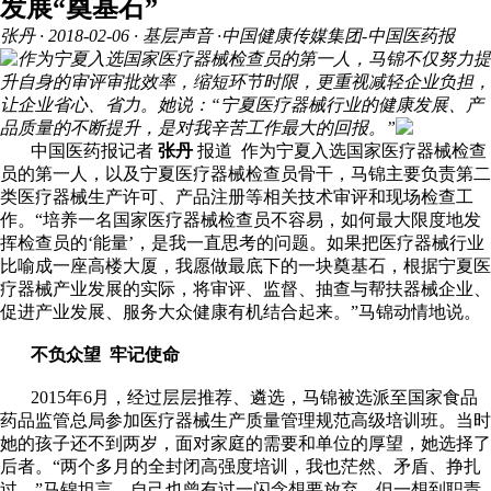
发展“奠基石”
张丹
· 2018-02-06 · 基层声音 ·中国健康传媒集团-中国医药报
作为宁夏入选国家医疗器械检查员的第一人，马锦不仅努力提
升自身的审评审批效率，缩短环节时限，更重视减轻企业负担，
让企业省心、省力。她说：“宁夏医疗器械行业的健康发展、产
品质量的不断提升，是对我辛苦工作最大的回报。”
中国医药报记者
张丹
报道 作为宁夏入选国家医疗器械检查
员的第一人，以及宁夏医疗器械检查员骨干，马锦主要负责第二
类医疗器械生产许可、产品注册等相关技术审评和现场检查工
作。“培养一名国家医疗器械检查员不容易，如何最大限度地发
挥检查员的‘能量’，是我一直思考的问题。如果把医疗器械行业
比喻成一座高楼大厦，我愿做最底下的一块奠基石，根据宁夏医
疗器械产业发展的实际，将审评、监督、抽查与帮扶器械企业、
促进产业发展、服务大众健康有机结合起来。”马锦动情地说。
不负众望 牢记使命
2015年6月，经过层层推荐、遴选，马锦被选派至国家食品
药品监管总局参加医疗器械生产质量管理规范高级培训班。当时
她的孩子还不到两岁，面对家庭的需要和单位的厚望，她选择了
后者。“两个多月的全封闭高强度培训，我也茫然、矛盾、挣扎
过。”马锦坦言，自己也曾有过一闪念想要放弃，但一想到职责