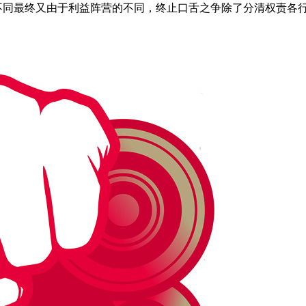
不同最终又由于利益阵营的不同，终止口舌之争除了分清权责各行