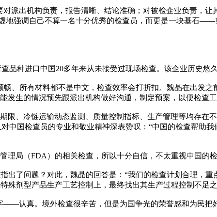
对派出机构负责，报告清晰、结论准确；对被检企业负责，让其
直谦虚地强调自己不算一名十分优秀的检查员，而更是一块基石—
所查品种进口中国20多年来从未接受过现场检查。该企业历史悠
畅、所有材料都不是中文，检查效率会打折扣。魏晶在出发之
能发生的情况预先跟派出机构做好沟通，制定预案，以便检查工
限、冷链运输动态监测、质量控制指标、生产管理等均存在不
且对中国检查员的专业和敬业精神深表赞叹：“中国的检查帮助
理局（FDA）的相关检查，所以十分自信，不太重视中国的检
出了问题？对此，魏晶的回答是：“我们的检查计划合理，重点
在特殊剂型产品生产工艺控制上，最终找出其生产过程控制不足
——认真。境外检查很辛苦，但是为国争光的荣誉感和为民把好