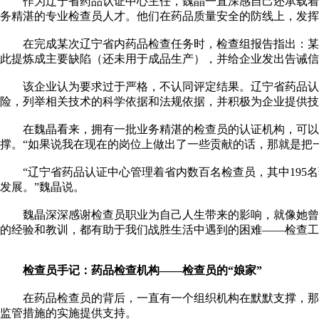
作为辽宁省药品认证中心主任，魏晶一直深感自己还承载着一
务精湛的专业检查员人才。他们在药品质量安全的防线上，发挥
在完成某次辽宁省内药品检查任务时，检查组报告指出：某企
此提炼成主要缺陷（还未用于成品生产），并给企业发出告诫信
该企业认为要求过于严格，不认同评定结果。辽宁省药品认证
险，列举相关技术的科学依据和法规依据，并积极为企业提供技
在魏晶看来，拥有一批业务精湛的检查员的认证机构，可以通
撑。“如果说我在现在的岗位上做出了一些贡献的话，那就是把
“辽宁省药品认证中心管理着省内数百名检查员，其中195名药
发展。”魏晶说。
魏晶深深感谢检查员职业为自己人生带来的影响，就像她曾在
的经验和教训，都有助于我们战胜生活中遇到的困难——检查工
检查员手记：药品检查机构——检查员的“娘家”
在药品检查员的背后，一直有一个组织机构在默默支撑，那就
监管措施的实施提供支持。