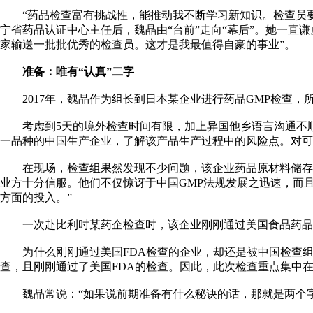
“药品检查富有挑战性，能推动我不断学习新知识。检查员要
宁省药品认证中心主任后，魏晶由“台前”走向“幕后”。她一
家输送一批批优秀的检查员。这才是我最值得自豪的事业”。
准备：唯有“认真”二字
2017年，魏晶作为组长到日本某企业进行药品GMP检查，
考虑到5天的境外检查时间有限，加上异国他乡语言沟通不顺
一品种的中国生产企业，了解该产品生产过程中的风险点。对可
在现场，检查组果然发现不少问题，该企业药品原材料储存期
业方十分信服。他们不仅惊讶于中国GMP法规发展之迅速，而
方面的投入。”
一次赴比利时某药企检查时，该企业刚刚通过美国食品药品管
为什么刚刚通过美国FDA检查的企业，却还是被中国检查组指
查，且刚刚通过了美国FDA的检查。因此，此次检查重点集中
魏晶常说：“如果说前期准备有什么秘诀的话，那就是两个字