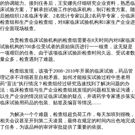
的协调能力。接到任务后，王安娜先仔细研究企业资料，熟悉临
床试验方案，了解承担试验工作的临床机构，制订检查方案。随
后她组织12名临床专家、2名统计专家以及2名药学专家，分临床
检查组和生产企业检查组，对8家临床试验机构和1家生产企业进
行全面现场核查。
负责检查临床试验机构的检查组需要在8天时间内对8家临床
试验机构的700多位受试者的原始病历进行一一核查，这无疑是
一项艰巨的任务。由于该项临床试验距检查时间久远、受试者数
量众多，检查遇到了难题。
检查组发现，该项于2008~2010年开展的临床试验，药品管
理记录不详细甚至自相矛盾。如何才能核实试验过程中患者用
药“盲法”执行情况？检查组经过研究迅速找到了解决问题的办
法：临床检查组与生产企业检查组就发现的问题相互验证沟通，
以生产企业的情况佐证临床试验的疑点，并请药学专家逐步落实
临床试验用药品的包装、贴签及编盲等情况……
为解决一个个难题，检查组超负荷工作，每天加班到很晚，
相关会议甚至开到第二天凌晨，最终在规定的时间内出色地完成
了任务，为该品种的审评审批提供了重要的依据。