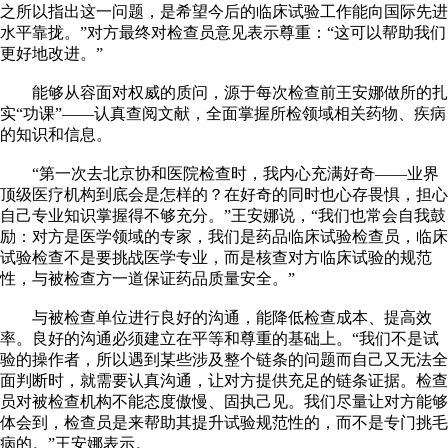
之所以指出这一问题，是希望今后的临床试验工作能向国际先进
水平靠拢。”对方最终对检查员意见表示尊重：“这可以帮助我们
更好地改进。”
能够从容面对权威的质问，源于每次检查前王安娜做所的扎
实“功课”——认真查阅文献，全面掌握所检领域相关药物、疾病
的知识和信息。
“第一次去北京协和医院检查时，我内心充满好奇——业界
顶级医疗机构到底会是怎样的？在好奇的同时也心存畏惧，担心
自己专业知识掌握得不够充分。”王安娜说，“我们也常会自我鼓
励：对方是医学领域的专家，我们是药品临床试验检查员，临床
试验检查不是要挑战医学专业，而是核查对方临床试验的规范
性，与被检查方一道保证药品质量安全。”
与被检查单位进行良好的沟通，能降低检查成本、提高效
率。良好的沟通必须建立在平等和尊重的基础上。“我们不是试
验的操作者，所以遇到某些涉及整个链条的问题而自己又无法全
面判断时，就需要认真沟通，让对方提供充足的链条证据。检查
员对被检查机构不能态度傲慢、固执己见。我们尽量让对方能够
体会到，检查员是来帮助其提升试验规范性的，而不是专门挑毛
病的。”王安娜表示。