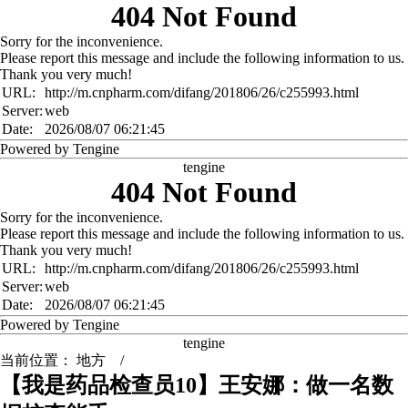
404 Not Found
Sorry for the inconvenience.
Please report this message and include the following information to us.
Thank you very much!
URL:
http://m.cnpharm.com/difang/201806/26/c255993.html
Server:
web
Date:
2026/08/07 06:21:45
Powered by Tengine
tengine
404 Not Found
Sorry for the inconvenience.
Please report this message and include the following information to us.
Thank you very much!
URL:
http://m.cnpharm.com/difang/201806/26/c255993.html
Server:
web
Date:
2026/08/07 06:21:45
Powered by Tengine
tengine
当前位置：
地方
/
【我是药品检查员10】王安娜：做一名数