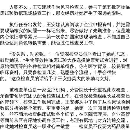
入职不久，王安娜就作为见习检查员，参与了第五批药物临
床试验数据现场核查工作，那次经历对她产生了深远的影响。
执行任务出发前，王安娜认真阅读了企业申报资料，并把需
要现场核实的问题一一标记出来。尽管做好了先期准备，但是她
内心依旧非常紧张——第一次参加国家级现场检查，不知道自己
能否达到角色转换需要，能否胜任检查员工作。
“没关系，别紧张。”一位资深检查员似乎看出了她的忐忑，
鼓励她说，“生物等效性临床试验大多选择健康受试者进行，对
原始病历等的各种检查相对简单得多。你有医学背景，较易看懂
临床资料。只要多检查几次，熟悉整个流程，上手会很快
的。”这位检查员的话给予了王安娜莫大的鼓励与支持。
被检查单位是一家医疗机构，分管院长十分重视此次检查，
亲自带领研究团队配合核查组工作。在资深检查组组长及检查员
的带领下，核查工作顺利完成。王安娜从中了解了从临床试验到
数据分析的整个流程。更重要的是，她第一次耳闻目睹检查组组
长一丝不苟地核查临床试验各个细节，在医院管理层、企业高管
等面前从容有序地协调各项工作，有理有据地与对方沟通交流，
由此她对检查员这一职业心生敬意——检查员不仅要为药品质量