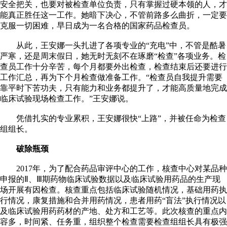
安全把关，也要对被检查单位负责，只有掌握过硬本领的人，才
能真正胜任这一工作。她暗下决心，不管前路多么曲折，一定要
克服一切困难，早日成为一名合格的国家药品检查员。
从此，王安娜一头扎进了各项专业的“充电”中，不管是酷暑
严寒，还是周末假日，她无时无刻不在琢磨“检查”各项业务。检
查员工作十分辛苦，每个月都要外出检查，检查结束后还要进行
工作汇总，再为下个月检查做准备工作。“检查员自我提升需要
靠平时下苦功夫，只有能力和业务都提升了，才能高质量地完成
临床试验现场检查工作。”王安娜说。
凭借扎实的专业累积，王安娜很快“上路”，并被任命为检查
组组长。
破除瓶颈
2017年，为了配合药品审评中心的工作，核查中心对某品种
申报的Ⅱ、Ⅲ期药物临床试验数据以及临床试验用药品的生产现
场开展有因检查。核查重点包括临床试验随机情况，基础用药执
行情况，康复措施和合并用药情况，患者用药“盲法”执行情况以
及临床试验用药药材的产地、处方和工艺等。此次核查的重点内
容多，时间紧、任务重，组织整个检查需要检查组组长具有极强