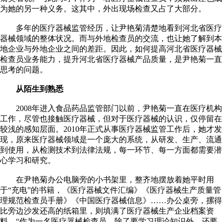
为她的另一种义务。这其中，外出现场检查又占了大部分。
多年的医疗器械监管经历，让尹艳菊清楚地看到河北省医疗
器械领域的整体状况。而与外地检查员的交流，也让她了解到本
地企业与外地企业之间的差距。因此，如何提高河北省医疗器械
检查员业务能力，提升河北省医疗器械产品质量，是尹艳菊一直
思考的问题。
从陌生到熟悉
2008年进入食品药品监管部门以前，尹艳菊一直在医疗机构
工作，尽管也接触医疗器械，但对于医疗器械的认识，仅停留在
较浅的感知层面。2010年正式从事医疗器械监管工作后，她才发
现，原来医疗器械领域是一个庞大的系统，从研发、生产、流通
到使用，从检测技术到法律法规，每一环节、每一方面都需要潜
心学习和研究。
在尹艳菊办公电脑旁的小书架里，整齐地摆放着她平时用
于“充电”的书籍，《医疗器械文件汇编》《医疗器械生产质量管
理规范检查员手册》《中国医疗器械信息》……办公桌旁，摞得
比旁边沙发还高的纸箱里，则填满了医疗器械生产企业档案资
料。“作为一名医疗器械检查员，除了要学习理论知识外，还要