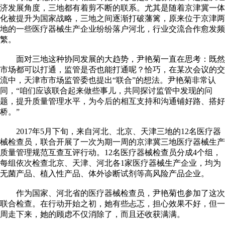
济发展角度，三地都有着剪不断的联系。尤其是随着京津冀一体
化被提升为国家战略，三地之间逐渐打破藩篱，原来位于京津两
地的一些医疗器械生产企业纷纷落户河北，行业交流合作愈发频
繁。
面对三地这种协同发展的大趋势，尹艳菊一直在思考：既然
市场都可以打通，监管是否也能打通呢？恰巧，在某次会议的交
流中，天津市市场监管委也提出“联合”的想法。尹艳菊非常认
同，“咱们应该联合起来做些事儿，共同探讨监管中发现的问
题，提升质量管理水平，为今后的相互支持和沟通铺好路、搭好
桥。”
2017年5月下旬，来自河北、北京、天津三地的12名医疗器
械检查员，联合开展了一次为期一周的京津冀三地医疗器械生产
质量管理规范互查互评行动。12名医疗器械检查员分成4个组，
每组依次检查北京、天津、河北各1家医疗器械生产企业，均为
无菌产品、植入性产品、体外诊断试剂等高风险产品企业。
作为国家、河北省的医疗器械检查员，尹艳菊也参加了这次
联合检查。在行动开始之初，她有些忐忑，担心效果不好，但一
周走下来，她的顾虑不仅消除了，而且还收获满满。