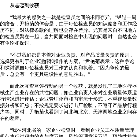
从忐忑到收获
“我最大的感受之一就是检查员之间的求同存异。”经过一周
的磨合，尹艳菊的体会是，由于每位检查员的知识储备和工作经
历不同，对法律条款的理解也会存在差异。尤其是来自不同地方
的检查员聚在一起，当共同面对检查中出现的问题时，自然也会
有争论和探讨。
“不过我们都是本着对企业负责、对产品质量负责的原则，
选择更有利于企业理解和操作的方案。”尹艳菊表示，这种争论
和探讨源自每位检查员对工作的认真和执着。“因为争论的最
后，总会有一个更具建设性的意见胜出。”
而此次互查互评行动的另一个收获，就是发现了三地医疗器
械生产企业存在的共性问题，如企业负责人未对企业质量体系运
行情况进行评估；企业管理评审和内审流于形式，不重视质量数
据分析和汇总；不按规定要求进行出厂检验，不遵守产品放行程
序等。同时，尹艳菊也看到了河北与北京、天津两地企业之间存
在的差距。
“我在河北省的一家企业检查时，看到企业员工在质量管理
规范执行过程中的参与度不够，风险管理意识不强，预防性措施