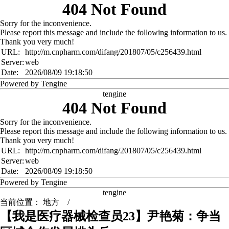
404 Not Found
Sorry for the inconvenience.
Please report this message and include the following information to us.
Thank you very much!
URL:
http://m.cnpharm.com/difang/201807/05/c256439.html
Server:
web
Date:
2026/08/09 19:18:50
Powered by Tengine
tengine
404 Not Found
Sorry for the inconvenience.
Please report this message and include the following information to us.
Thank you very much!
URL:
http://m.cnpharm.com/difang/201807/05/c256439.html
Server:
web
Date:
2026/08/09 19:18:50
Powered by Tengine
tengine
当前位置：
地方
/
【我是医疗器械检查员23】尹艳菊：争当