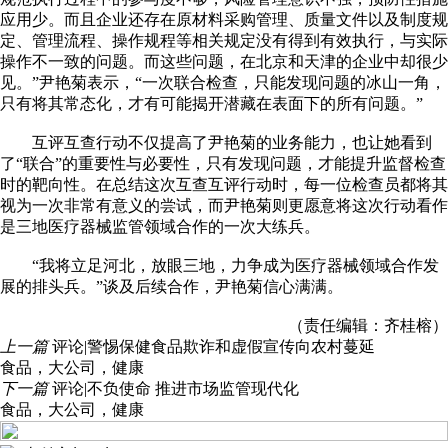
应用少。而且企业还存在原材料采购管理、质量文件以及制度规
定、管理流程、操作规程等相关规定没有得到有效执行，与实际
操作不一致的问题。而这些问题，在北京和天津的企业中却很少
见。”尹艳菊表示，“一次联合检查，只能发现问题的冰山一角，
只有将其常态化，才有可能揭开潜藏在表面下的所有问题。”
互评互查行动不仅提高了尹艳菊的业务能力，也让她看到
了“联合”的重要性与必要性，只有发现问题，才能提升监督检查
时的靶向性。在总结这次互查互评行动时，每一位检查员都将其
视为一次非常有意义的尝试，而尹艳菊则更愿意将这次行动看作
是三地医疗器械监管领域合作的一次大练兵。
“我将立足河北，放眼三地，力争成为医疗器械领域合作发
展的排头兵。”谈及后续合作，尹艳菊信心满满。
（责任编辑：齐桂榕）
上一篇
评论|警惕保健食品欺诈和虚假宣传向农村蔓延
食品
，
大公司
，
健康
下一篇
评论|不负使命 推进市场监管现代化
食品
，
大公司
，
健康