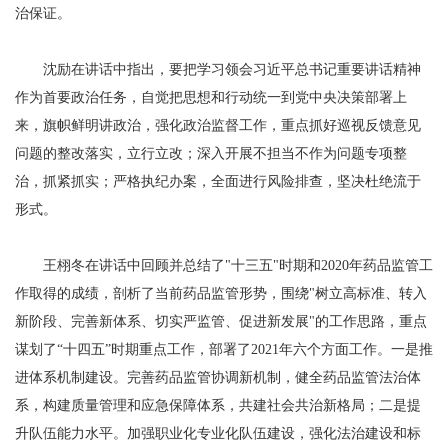
治保证。
沈励在讲话中指出，要把学习领会习近平总书记重要讲话精神
作为首要政治任务，自觉把思想和行动统一到党中央决策部署上
来，旗帜鲜明讲政治，强化政治监督工作，重点抓好巡视反馈意见
问题的整改落实，立行立改；深入开展不担当不作为问题专项整
治，抓紧抓实；严格执纪办案，全面进行风险排查，坚决杜绝流于
形式。
王栩冬在讲话中回顾并总结了"十三五"时期和2020年药品监管工
作取得的成绩，剖析了当前药品监管形势，围绕"树立高标准、转入
新阶段、完善新体系、切实严监管、促进新发展"的工作思路，重点
谋划了“十四五”时期重点工作，部署了2021年六个方面工作。一是推
进体系机制建设。完善药品监管协调新机制，健全药品监管法治体
系，构建质量管理和应急保障体系，共建社会共治新格局；二是提
升队伍能力水平。加强职业化专业化队伍建设，强化法治建设和标