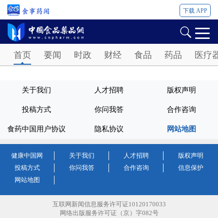
下载 APP
Password
首页
要闻
时政
财经
食品
药品
医疗
关于我们
人才招聘
版权声明
投稿方式
你问我答
合作咨询
食药中国用户协议
隐私协议
网站地图
健康中国网
关于我们
人才招聘
版权声明
投稿方式
你问我答
合作咨询
信息保护
网站地图
互联网新闻信息服务许可证10120170033
网络出版服务许可证（京）字082号