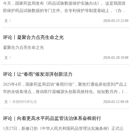
今天，国家药监局发布《药品试验数据保护实施办法》。这是我国首
部保护药品试验数据的专门文件。在专利保护等制度基础上，《办
法》加码支持药品创新，必将进一步厚植鼓励创新保护创新的发展沃
文 /
2026-05-15 21:09
土。
评论丨凝聚合力点亮生命之光
凝聚合力点亮生命之光
文 /
2026-02-28 10:08
评论丨让“春雨”催发澎湃创新活力
2025年4月，国家药监局启动“春雨行动”，聚焦打通临床创意到产品上
市的全链条堵点，推动医疗器械源头创新高效转化。短短数月内，11
个试点地区积极探索，涌现出一批新做法和新成效，推动我国医疗器
文 /
本报特约评论员
2026-02-12 09:18
械创新生态体系建设迈入新阶段，也彰显了药品监管部门统筹发展与
安全、服务新质生产力的战略远见。
评论｜向着更高水平药品监管法治体系奋楫前行
1月27日，新修订的《中华人民共和国药品管理法实施条例》正式公