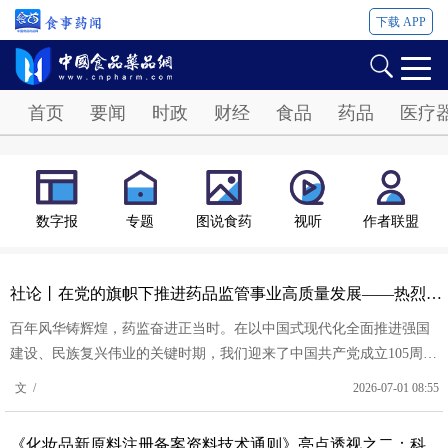
下载 APP
Password
首页
要闻
时政
财经
食品
药品
医疗
数字报
专题
图说食药
视听
作者联盟
社论丨在党的旗帜下推进药品监管事业高质量发展——热烈庆祝中国共产党成立一百零五周年
百年风华铸辉煌，药监奋进正当时。在以中国式现代化全面推进强国
建设、民族复兴伟业的关键时期，我们迎来了中国共产党成立105周
年。
文 /
2026-07-01 08:55
《化妆品新原料注册备案资料技术通则》亮点透视之二：科学分类指导创新