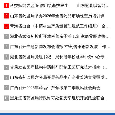
科技赋能强监管 信用筑基护民生——山东冠县以智能管控提质“两定机构”医保服务能力
山东省药监局举办2026年全省药品市场检查员培训班
青海省出台《中药材生产质量管理规范工作细则》 全面强化中药材质量源头管控
湖北省武汉药检所开放科普亲子游 12组家庭零距离接触药品检验
广东召开专题新闻发布会通报“中药传承创新发展工作成效”
湖北省药监局党组书记、局长潘年松赴华中分中心专题调研全面从严治党工作 强调以高质量党建引领药监事业行稳致远
甘肃发布医疗机构中药制剂配制工艺研究技术指南（试行）
山东省药监局六分局开展药品生产企业普法宣贯暨质量管理提升座谈交流活动
广西召开2026年药品生产领域第二季度风险会商会
黑龙江省药监局行政许可处党支部组织开展政企联合主题党日活动