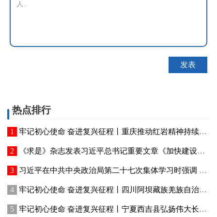
热点排行
牢记初心使命 奋进复兴征程丨重庆推动红岩精神持续焕发新的时代光芒 红岩丹心向阳开
《求是》杂志发表习近平总书记重要文章《加快建设健康中国》
习近平在中共中央政治局第二十七次集体学习时强调 强化政治引领 深化创新发展 高质量推进国防和军队现代化
牢记初心使命 奋进复兴征程丨四川阿坝藏族羌族自治州赓续红色血脉、厚植生态优势—— 红色旅游火 高原绿意浓
牢记初心使命 奋进复兴征程丨宁夏西吉县弘扬伟大长征精神——讲好红色故事发展乡村产业