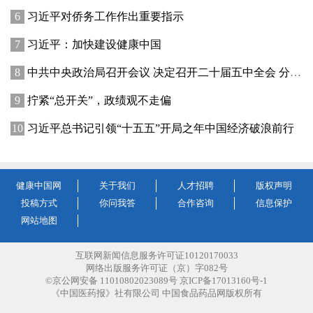
习近平对侨务工作作出重要指示
习近平：加快建设健康中国
中共中央政治局召开会议 决定召开二十届五中全会 分析研究当前经济形势和经济工作 中共中央总书记习近平主持会议
拧紧“总开关”，政绩观不走偏
习近平总书记引领“十五五”开局之年中国经济破浪前行
健康中国网
关于我们
人才招聘
版权声明
投稿方式
你问我答
合作咨询
信息保护
网站地图
互联网新闻信息服务许可证10120170033
网络出版服务许可证（京）字082号
©京公网安备 11010802023089号 京ICP备17013160号-1
《中国医药报》社有限公司 中国食品药品网版权所有