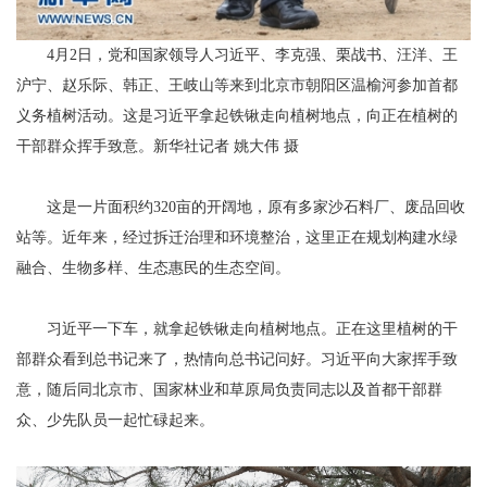
4月2日，党和国家领导人习近平、李克强、栗战书、汪洋、王
沪宁、赵乐际、韩正、王岐山等来到北京市朝阳区温榆河参加首都
义务植树活动。这是习近平拿起铁锹走向植树地点，向正在植树的
干部群众挥手致意。新华社记者 姚大伟 摄
这是一片面积约320亩的开阔地，原有多家沙石料厂、废品回收
站等。近年来，经过拆迁治理和环境整治，这里正在规划构建水绿
融合、生物多样、生态惠民的生态空间。
习近平一下车，就拿起铁锹走向植树地点。正在这里植树的干
部群众看到总书记来了，热情向总书记问好。习近平向大家挥手致
意，随后同北京市、国家林业和草原局负责同志以及首都干部群
众、少先队员一起忙碌起来。