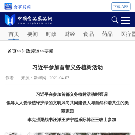
下载 APP
Password
首页
要闻
时政
财经
食品
药品
医疗
首页
>>
时政频道
>>
要闻
习近平参加首都义务植树活动
作者：
来源：新华网
2021-04-03
习近平在参加首都义务植树活动时强调
倡导人人爱绿植绿护绿的文明风尚共同建设人与自然和谐共生的美
丽家园
李克强栗战书汪洋王沪宁赵乐际韩正王岐山参加