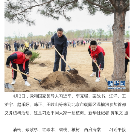
4月2日，党和国家领导人习近平、李克强、栗战书、汪洋、王
沪宁、赵乐际、韩正、王岐山等来到北京市朝阳区温榆河参加首都
义务植树活动。这是习近平同大家一起植树。新华社记者 黄敬文 摄
油松、矮紫杉、红瑞木、碧桃、楸树、西府海棠……习近平接