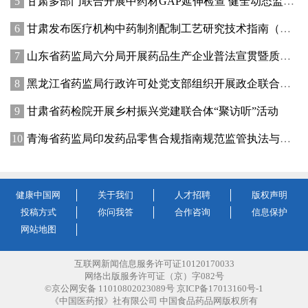
甘肃多部门联合开展中药材GAP延伸检查 健全动态监管机制
甘肃发布医疗机构中药制剂配制工艺研究技术指南（试行）
山东省药监局六分局开展药品生产企业普法宣贯暨质量管理提升座谈交流活动
黑龙江省药监局行政许可处党支部组织开展政企联合主题党日活动
甘肃省药检院开展乡村振兴党建联合体“聚访听”活动
青海省药监局印发药品零售合规指南规范监管执法与企业经营行为
健康中国网
关于我们
人才招聘
版权声明
投稿方式
你问我答
合作咨询
信息保护
网站地图
互联网新闻信息服务许可证10120170033
网络出版服务许可证（京）字082号
©京公网安备 11010802023089号 京ICP备17013160号-1
《中国医药报》社有限公司 中国食品药品网版权所有