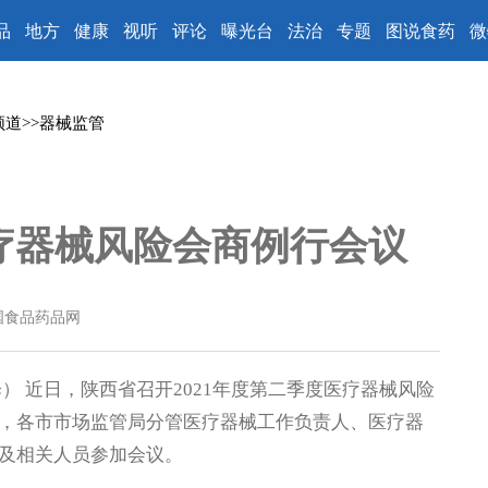
品
地方
健康
视听
评论
曝光台
法治
专题
图说食药
微
频道
>>
器械监管
疗器械风险会商例行会议
国食品药品网
 近日，陕西省召开2021年度第二季度医疗器械风险
，各市市场监管局分管医疗器械工作负责人、医疗器
及相关人员参加会议。