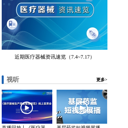
近期医疗器械资讯速览（7.4~7.17）
视听
更多>
直播回放丨《医疗器...
基层药监短视频展播...