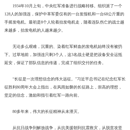
1934年10月上旬，中央红军准备进行战略转移。组织派了一个
128人的加强连，保护中革军委仅有的一台发报机和一台68公斤重的
手摇发电机。最初是8个人轮着抬发电机走，随着连队伤亡的战士越
来越多，抬发电机的人越来越少。
无论多么艰难，沉重的、染着红军鲜血的发电机始终没有被扔
下。过草地前，加强连只剩3个人，这3名战士硬是把设备安全运抵
延安，保证了部队信息的传递，完成了组织交付的任务。
“长征是一次理想信念的伟大远征。”习近平总书记在纪念红军长
征胜利80周年大会上指出，在风雨如磐的长征路上，崇高的理想，
坚定的信念，激励和指引着红军一路向前。
80多年来，伟大的长征精神从未湮灭。
从抗日战争到解放战争，从抗美援朝到抗震救灾，从脱贫攻坚