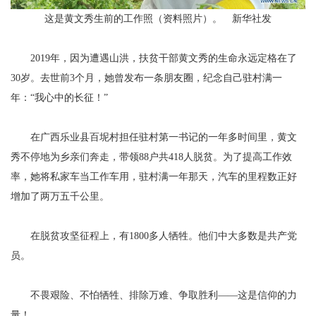
这是黄文秀生前的工作照（资料照片）。 新华社发
2019年，因为遭遇山洪，扶贫干部黄文秀的生命永远定格在了
30岁。去世前3个月，她曾发布一条朋友圈，纪念自己驻村满一
年：“我心中的长征！”
在广西乐业县百坭村担任驻村第一书记的一年多时间里，黄文
秀不停地为乡亲们奔走，带领88户共418人脱贫。为了提高工作效
率，她将私家车当工作车用，驻村满一年那天，汽车的里程数正好
增加了两万五千公里。
在脱贫攻坚征程上，有1800多人牺牲。他们中大多数是共产党
员。
不畏艰险、不怕牺牲、排除万难、争取胜利——这是信仰的力
量！