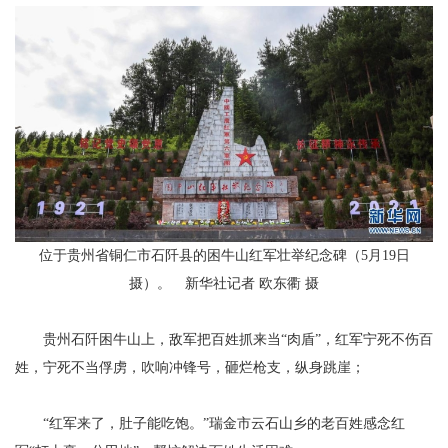
位于贵州省铜仁市石阡县的困牛山红军壮举纪念碑（5月19日
摄）。 新华社记者 欧东衢 摄
贵州石阡困牛山上，敌军把百姓抓来当“肉盾”，红军宁死不伤百
姓，宁死不当俘虏，吹响冲锋号，砸烂枪支，纵身跳崖；
“红军来了，肚子能吃饱。”瑞金市云石山乡的老百姓感念红