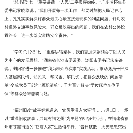
“总书记‘七一’重要讲话，‘人民’二字贯穿始终。”广东省怀集县
委书记黎晓华说，“我们开展每一项工作，都要时刻把人民记在心
上，扎扎实实解决好群众最关心最直接最现实的利益问题。针对农
村道路交通事故风险大、群众反映突出的问题，我们在农村公路设
置路长，进一步落实道路安全责任。”
“学习总书记‘七一’重要讲话精神，我们更加深刻领会了以人民
为中心的发展思想。”湖南省长沙市委常委、浏阳市委书记朱东铁
说，浏阳将进一步推进“我为群众办实事”实践活动，推动党员干部深
入基层察民情、访民意、帮民困、解民忧，把群众反映的“问题清
单”变成党员干部的“履职清单”，千方百计解决“学位床位车位厕
位”等群众急难愁盼问题。
“福州旧改”故事娓娓道来，党员重温入党誓词……7月1日，一场
以“重温旧改故事，共建有福之州”为主题的组织生活会，在福建省福
州市苍霞街道的“苍霞人家”生活馆举行。“昔日破败、火灾隐患突出