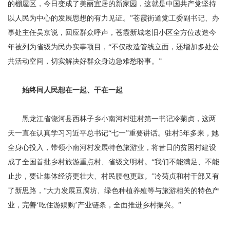
的棚屋区，今日变成了美丽宜居的新家园，这就是中国共产党坚持
以人民为中心的发展思想的有力见证。”苍霞街道党工委副书记、办
事处主任吴京说，回应群众呼声，苍霞新城老旧小区全方位改造今
年被列为省级为民办实事项目，“不仅改造管线立面，还增加多处公
共活动空间，切实解决好群众身边急难愁盼事。”
始终同人民想在一起、干在一起
黑龙江省饶河县西林子乡小南河村驻村第一书记冷菊贞，这两
天一直在认真学习习近平总书记“七一”重要讲话。驻村5年多来，她
全身心投入，带领小南河村发展特色旅游业，将昔日的贫困村建设
成了全国首批乡村旅游重点村、省级文明村。“我们不能满足、不能
止步，要让集体经济更壮大、村民腰包更鼓。”冷菊贞和村干部又有
了新思路，“大力发展豆腐坊、绿色种植养殖等与旅游相关的特色产
业，完善‘吃住游娱购’产业链条，全面推进乡村振兴。”