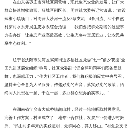
在山东省枣庄市薛城区周营镇，现代生态农业的发展，让广大
群众快速增收致富。薛城区副区长、周营镇党委书记常涛说：“建设
辣椒小镇项目，对周营大沙河干流及3条支流、4条河流、52个自然
村穿村水系开展生态水系综合治理……我们要把群众期盼的这些事
办实办好，让生态产业高质高效，让生态乡村宜居宜业，让农民共
享生态红利。”
辽宁省沈阳市沈河区滨河街道多福社区党委“七一”前夕获授“全
国先进基层党组织”称号，社区党委副书记金萍和同事们既备受鼓
舞，也深感压力，“作为社区工作者，我们将积极响应党中央号召，
坚持全心全意为人民服务，传递好党的声音，落实好党的政策，始
终同人民想在一起、干在一起，多办群众想办的实事儿。”
在湖南省宁乡市大成桥镇鹊山村，经过一轮轮听取村民意见、
完善工作方案，村里成立了土地专业合作社，发展产业促进乡村振
兴。“鹊山村多年来的实践证明，党群同心，其力移山。”村党总支书