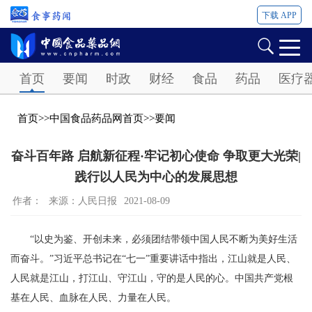
下载 APP
Password
首页
要闻
时政
财经
食品
药品
医疗
首页
>>
中国食品药品网首页
>>
要闻
奋斗百年路 启航新征程·牢记初心使命 争取更大光荣|
践行以人民为中心的发展思想
作者：
来源：人民日报
2021-08-09
“以史为鉴、开创未来，必须团结带领中国人民不断为美好生活
而奋斗。”习近平总书记在“七一”重要讲话中指出，江山就是人民、
人民就是江山，打江山、守江山，守的是人民的心。中国共产党根
基在人民、血脉在人民、力量在人民。