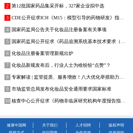
第12批国家药品集采开标，327家企业拟中选
CDE公开征求ICH《M15：模型引导的药物研发》指导原则实施建议和中文翻译稿意见
国家药监局公告关于化妆品注册备案有关事项
国家药监局公开征求《药品追溯系统基本技术要求（修订征求意见稿）》意见
化妆品注册备案管理新规出炉
化妆品新规发布后，行业人士为啥纷纷“点赞”？
专家解读 | 监管提质、服务增效！八大优化举措助力提升化妆品行业创新活力
市场监管总局发布化妆品安全通用要求国家标准
核查中心公开征求《药物非临床研究机构年度报告指南（征求意见稿）》意见
健康中国网
关于我们
人才招聘
版权声明
投稿方式
你问我答
合作咨询
信息保护