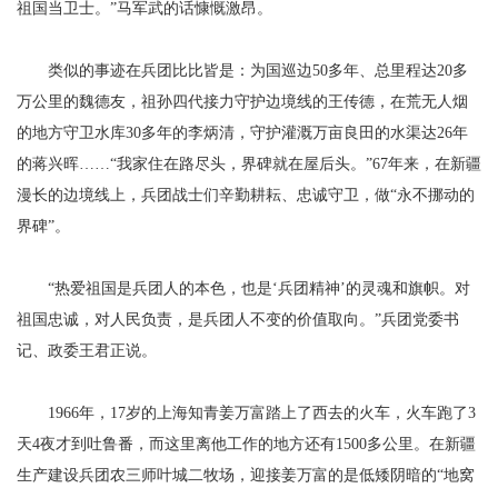
祖国当卫士。”马军武的话慷慨激昂。
类似的事迹在兵团比比皆是：为国巡边50多年、总里程达20多
万公里的魏德友，祖孙四代接力守护边境线的王传德，在荒无人烟
的地方守卫水库30多年的李炳清，守护灌溉万亩良田的水渠达26年
的蒋兴晖……“我家住在路尽头，界碑就在屋后头。”67年来，在新疆
漫长的边境线上，兵团战士们辛勤耕耘、忠诚守卫，做“永不挪动的
界碑”。
“热爱祖国是兵团人的本色，也是‘兵团精神’的灵魂和旗帜。对
祖国忠诚，对人民负责，是兵团人不变的价值取向。”兵团党委书
记、政委王君正说。
1966年，17岁的上海知青姜万富踏上了西去的火车，火车跑了3
天4夜才到吐鲁番，而这里离他工作的地方还有1500多公里。在新疆
生产建设兵团农三师叶城二牧场，迎接姜万富的是低矮阴暗的“地窝