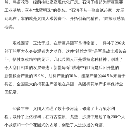
然、鸟语花香，绿荫掩映座座现代化厂房。石河子崛起为新疆重要
工业基地，享有“戈壁明珠”的美名。“石河子从一张白纸起家，发展
到现在，靠的就是兵团人艰苦奋斗、开拓创新的精神。”陆振欧感慨
地说。
艰难困苦，玉汝于成。在新疆兵团军垦博物馆，一件补了296块
补丁的军大衣令参观者为之动容。这件“镇馆之宝”是军垦战士艰苦奋
斗、牺牲奉献精神的见证。几代兵团人正是秉持这种精神，创造了
令人刮目相看的发展奇迹：新疆每3亩耕地中有1亩是兵团开垦的；
新疆粮食产量的19.9％、油料产量的30％、甜菜产量的44.5％来自于
兵团。全国最大的棉花生产基地在兵团，兵团棉花单产多年保持全
国纪录。
60多年来，兵团人治理了数十条河流，修建了上万项水利工
程，栽种了上亿棵树，在万古荒原、戈壁、沙漠中建起了近200个大
小城镇和一个个花园式的农场，创造了人进沙退的奇迹。