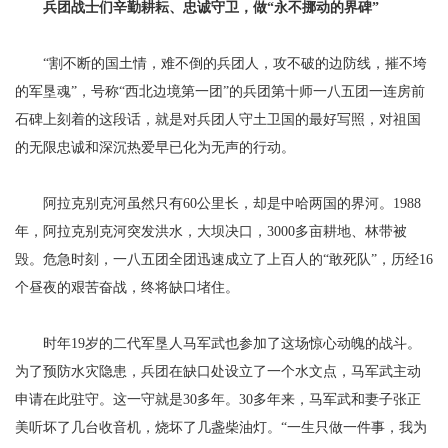
兵团战士们辛勤耕耘、忠诚守卫，做“永不挪动的界碑”
“割不断的国土情，难不倒的兵团人，攻不破的边防线，摧不垮
的军垦魂”，号称“西北边境第一团”的兵团第十师一八五团一连房前
石碑上刻着的这段话，就是对兵团人守土卫国的最好写照，对祖国
的无限忠诚和深沉热爱早已化为无声的行动。
阿拉克别克河虽然只有60公里长，却是中哈两国的界河。1988
年，阿拉克别克河突发洪水，大坝决口，3000多亩耕地、林带被
毁。危急时刻，一八五团全团迅速成立了上百人的“敢死队”，历经16
个昼夜的艰苦奋战，终将缺口堵住。
时年19岁的二代军垦人马军武也参加了这场惊心动魄的战斗。
为了预防水灾隐患，兵团在缺口处设立了一个水文点，马军武主动
申请在此驻守。这一守就是30多年。30多年来，马军武和妻子张正
美听坏了几台收音机，烧坏了几盏柴油灯。“一生只做一件事，我为