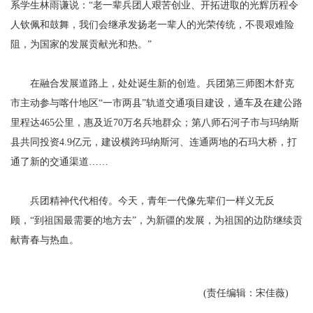
系学生林雨谦说：“老一辈兵团人艰苦创业、开拓进取的光辉历程令
人钦佩和鼓舞，我们会继承发扬老一辈人的光荣传统，不畏艰难险
阻，为国家的发展贡献光和热。”
在融合发展道路上，处处诞生新的创造。兵团第三师图木舒克
市主动参与喀什地区“一市两县”轨道交通项目建设，通车及在建公路
里程达465公里，惠及近70万名兵地群众；第八师石河子市与玛纳斯
县共同投资4.9亿元，建设横跨玛纳斯河、连通两地的石玛大桥，打
通了新的交通渠道……
兵团精神代代相传。今天，青年一代像先辈们一样义无反
顾，“到祖国最需要的地方去”，为新疆的发展，为祖国的边防继续贡
献青春与热血。
(责任编辑：宋佳薇)