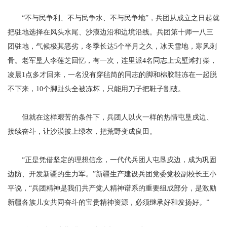
“不与民争利、不与民争水、不与民争地”，兵团从成立之日起就
把驻地选择在风头水尾、沙漠边沿和边境沿线。兵团第十师一八三
团驻地，气候极其恶劣，冬季长达5个半月之久，冰天雪地，寒风刺
骨。老军垦人李莲芝回忆，有一次，连里派4名同志上戈壁滩打柴，
凌晨1点多才回来，一名没有穿毡筒的同志的脚和棉胶鞋冻在一起脱
不下来，10个脚趾头全被冻坏，只能用刀子把鞋子割破。
但就在这样艰苦的条件下，兵团人以火一样的热情屯垦戍边、
接续奋斗，让沙漠披上绿衣，把荒野变成良田。
“正是凭借坚定的理想信念，一代代兵团人屯垦戍边，成为巩固
边防、开发新疆的生力军。”新疆生产建设兵团党委党校副校长王小
平说，“兵团精神是我们共产党人精神谱系的重要组成部分，是激励
新疆各族儿女共同奋斗的宝贵精神资源，必须继承好和发扬好。”