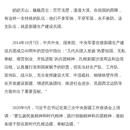
皑皑天山，巍巍昆仑；茫茫戈壁，漫漫大漠。在祖国的西陲，
有这样一支特殊的队伍：他们不拿军饷，不穿军装，永不换防。这
支队伍，就是新疆生产建设兵团。
2014年10月7日，中共中央、国务院、中央军委在致新疆生产建
设兵团成立60周年的贺信中指出：“几代兵团人发扬‘热爱祖国、无私
奉献、艰苦创业、开拓进取’的兵团精神，扎根新疆沙漠周边和边境
沿线，认真履行党和国家赋予的职责，切实当好生产队、工作队、
宣传队、战斗队，充分发挥建设大军、中流砥柱、铜墙铁壁作用，
在开发建设新疆、增进民族团结、推进社会进步、巩固西北边防等
方面作出了重要贡献。”
2020年9月，习近平总书记在第三次中央新疆工作座谈会上强
调：“要弘扬民族精神和时代精神，践行胡杨精神和兵团精神，激励
各级干部在新时代扎根边疆、奉献边疆。”