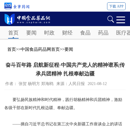
下载 APP
Password
首页
要闻
时政
财经
食品
药品
医疗
首页
>>
中国食品药品网首页
>>
要闻
奋斗百年路 启航新征程·中国共产党人的精神谱系|传
承兵团精神 扎根奉献边疆
作者： 张贺 杨明方 郑海鸥
来源：人民日报
2021-08-12
要弘扬民族精神和时代精神，践行胡杨精神和兵团精神，激励
各级干部在新时代扎根边疆、奉献边疆。
——摘自习近平总书记在第三次中央新疆工作座谈会上的讲话