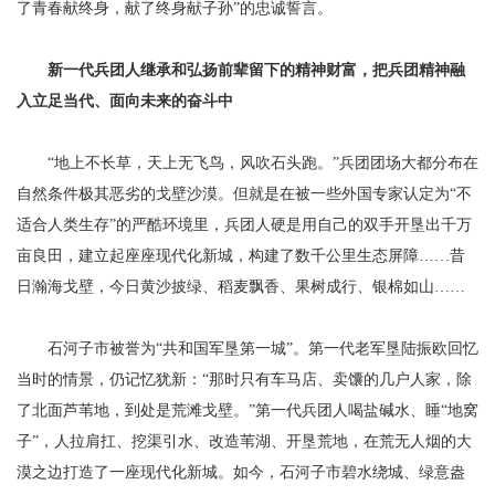
了青春献终身，献了终身献子孙”的忠诚誓言。
新一代兵团人继承和弘扬前辈留下的精神财富，把兵团精神融
入立足当代、面向未来的奋斗中
“地上不长草，天上无飞鸟，风吹石头跑。”兵团团场大都分布在
自然条件极其恶劣的戈壁沙漠。但就是在被一些外国专家认定为“不
适合人类生存”的严酷环境里，兵团人硬是用自己的双手开垦出千万
亩良田，建立起座座现代化新城，构建了数千公里生态屏障……昔
日瀚海戈壁，今日黄沙披绿、稻麦飘香、果树成行、银棉如山……
石河子市被誉为“共和国军垦第一城”。第一代老军垦陆振欧回忆
当时的情景，仍记忆犹新：“那时只有车马店、卖馕的几户人家，除
了北面芦苇地，到处是荒滩戈壁。”第一代兵团人喝盐碱水、睡“地窝
子”，人拉肩扛、挖渠引水、改造苇湖、开垦荒地，在荒无人烟的大
漠之边打造了一座现代化新城。如今，石河子市碧水绕城、绿意盎