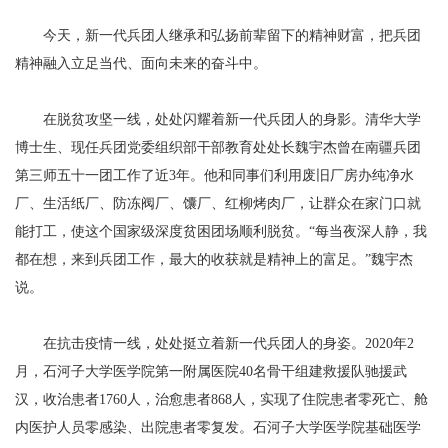
今天，新一代兵团人继承和弘扬前辈留下的精神财富，把兵团
精神融入立足当代、面向未来的奋斗中。
在脱贫攻坚一线，处处闪耀着新一代兵团人的身影。清华大学
博士生、现任兵团党委组织部干部教育处处长魏宇杰曾在南疆兵团
第三师五十一团工作了近3年。他和同事们利用废旧厂房办纯净水
厂、生活纸厂、防冻阀厂、馕厂、红柳烤肉厂，让群众在家门口就
能打工，使这个国家级深度贫困团场顺利脱贫。“每当夜深人静，我
都在想，来到兵团工作，最大的收获就是精神上的富足。”魏宇杰
说。
在抗击疫情一线，处处挺立着新一代兵团人的身姿。2020年2
月，石河子大学医学院第一附属医院40名骨干组建救援队驰援武
汉，收治患者1760人，治愈患者868人，实现了住院患者零死亡、舱
内医护人员零感染、出院患者零复发。石河子大学医学院基础医学