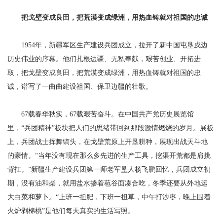
把戈壁变成良田，把荒漠变成绿洲，用热血铸就对祖国的忠诚
1954年，新疆军区生产建设兵团成立，拉开了新中国屯垦戍边
历史伟业的序幕。他们扎根边疆、无私奉献，艰苦创业、开拓进
取，把戈壁变成良田，把荒漠变成绿洲，用热血铸就对祖国的忠
诚，谱写了一曲曲建设祖国、保卫边疆的壮歌。
67载春华秋实，67载艰苦奋斗。在中国共产党历史展览馆
里，“兵团精神”板块把人们的思绪带回到那段激情燃烧的岁月。展板
上，兵团战士挥舞镐头，在戈壁荒原上开垦耕种，展现出战天斗地
的豪情。“当年没有现在那么多先进的生产工具，挖渠开荒都是肩挑
背扛。”新疆生产建设兵团第一师老军垦人杨飞鹏回忆，兵团成立初
期，没有油和柴，就用盐水掺着苞谷面凑合吃，冬季还要从外地运
大白菜和萝卜。“上班一担肥，下班一担草，中午打沙枣，晚上围着
火炉剥棉桃”是他们每天真实的生活写照。