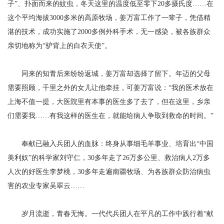
子”、扑面而来的蚊虫，冬天这里的温度低至零下20多摄氏度……在
这个平均海拔3000多米的高原牧场，姜万富工作了一辈子，凭借精
湛的技术，成功实施了2000多例外科手术，无一感染，被各族群众
亲切地称为“驴背上的白衣天使”。
同来的知青后来纷纷返城，姜万富却选择了留下。年迈的父母
需要照顾，千里之外的女儿让他牵挂，可姜万富说：“我的医术放在
上海不值一提，大医院里有本事的医生多了去了，但在这里，乡亲
们需要我……有我这样的医生在，就能给病人争取到救命的时间。”
奉献已融入兵团人的血脉：终身从事细毛羊事业、培育出“中国
美利奴”的科学家刘守仁，30多年走了26万多公里、救治病人2万多
人次的好医生李梦桃，30多年走遍南疆牧场、为各族群众防治病虫
害的农业专家吴翠云……
岁月流逝，青春无悔。一代代兵团人在平凡的工作中践行着“献