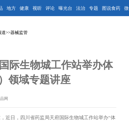
品
地方
健康
视听
评论
曝光台
法治
专题
图说食药
微
频道
>>
器械监管
国际生物城工作站举办体
D）领域专题讲座
品网
，近日，四川省药监局天府国际生物城工作站举办“体