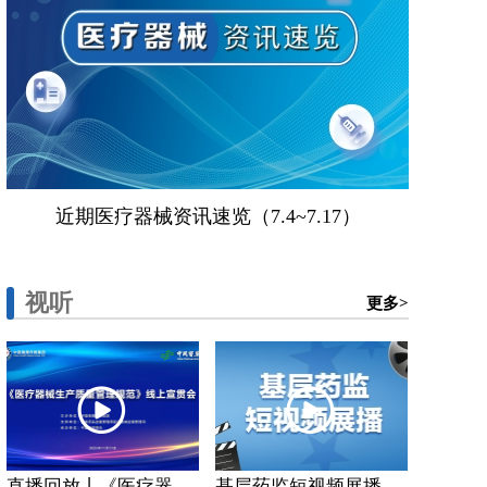
近期医疗器械资讯速览（7.4~7.17）
视听
更多>
直播回放丨《医疗器...
基层药监短视频展播...