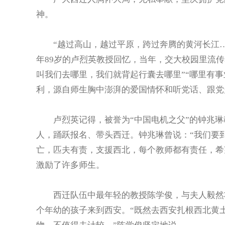
神。
“越过高山，越过平原，跨过奔腾的黄河长江…
年89岁的卢烈英教授回忆，当年，交大校园里流传
叫我们去哪里，我们就背起行囊去哪里”“哪里有
利，源自师生胸中澎湃的爱国情怀和听党话、跟党
卢烈英记得，被誉为“中国电机之父”的钟兆琳教
人，踊跃报名、带头西迁。钟兆琳曾说：“我们要
亡，匹夫有责，支援西北，每个教师都有责任，希
激励了许多师生。
西迁队伍中最年轻的教授陈学俊，与夫人毅然将
个年幼的孩子来到西安。“既然去西安扎根西北黄