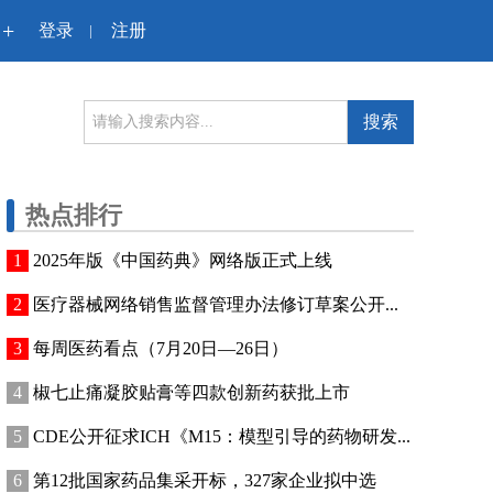
+
登录
注册
|
搜索
热点排行
2025年版《中国药典》网络版正式上线
医疗器械网络销售监督管理办法修订草案公开...
每周医药看点（7月20日—26日）
椒七止痛凝胶贴膏等四款创新药获批上市
CDE公开征求ICH《M15：模型引导的药物研发...
第12批国家药品集采开标，327家企业拟中选