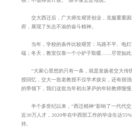
物，不值得去计较。”陈学俊坚定地说。
交大西迁后，广大师生艰苦创业，克服重重困难
府，展现了矢志不渝的奋斗精神。
当年，学校的条件比较艰苦：马路不平、电灯不
端；冬天，教室仅靠一个小炉子取暖……尽管如此
“大家心里想的只有一条，就是发扬老交大传统，
授回忆，交大一批老教授不仅学术拔尖，还有很强
的带领下，我们这批当年初出茅庐的年轻教师慢慢成
半个多世纪以来，“西迁精神”影响了一代代交大
近30万人才，2020年在中西部工作的毕业生达5
持。