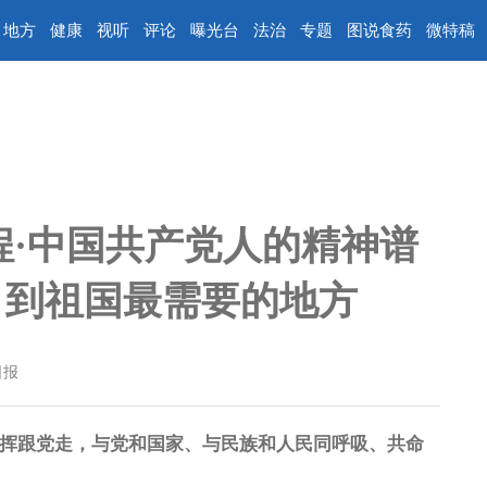
地方
健康
视听
评论
曝光台
法治
专题
图说食药
微特稿
程·中国共产党人的精神谱
” 到祖国最需要的地方
日报
指挥跟党走，与党和国家、与民族和人民同呼吸、共命