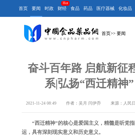
Hot
首页
要闻
时政
财经
食品
药品
医疗器械
化妆品
首页
>>
要闻
奋斗百年路 启航新征
系|弘扬“西迁精神
2021-11-24 08:49
作者：吴月 闫伊乔
来源：人民
“西迁精神”的核心是爱国主义，精髓是听党
运，具有深刻现实意义和历史意义。