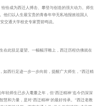
恰恰成为西迁人搏击、攀登与创造的强大动力。师生
。他们以人生最宝贵的青春年华无私地报效祖国人
西安交通大学校史专家贾箭鸣说。
在此驻足凝望。一幅幅浮雕上，西迁历程仿佛就在
，如西行足迹一步一步向前，提醒广大师生，“西迁精
轻师生已步入耄耋之年，但‘西迁精神’迄今仍深深
慧和力量，是对‘西迁精神’的最好传承。”西迁老教