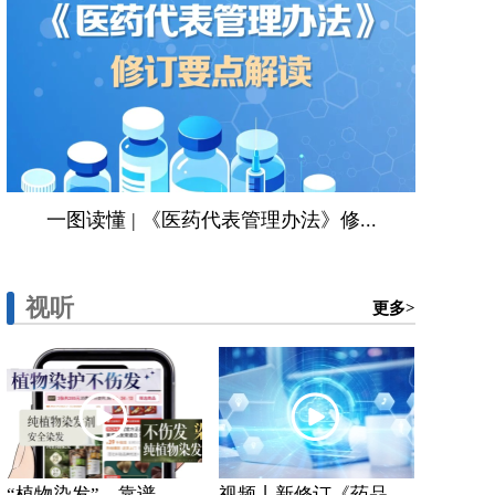
一图读懂 | 《医药代表管理办法》修...
视听
更多>
“植物染发”，靠谱...
视频丨新修订《药品...