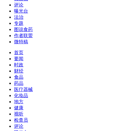
评论
曝光台
法治
专题
图说食药
作者联盟
微特稿
首页
要闻
时政
财经
食品
药品
医疗器械
化妆品
地方
健康
视听
检查员
评论