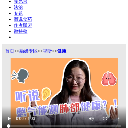
曝光台
法治
专题
图说食药
作者联盟
微特稿
首页
>>
融媒专区
>>
视听
>>
健康