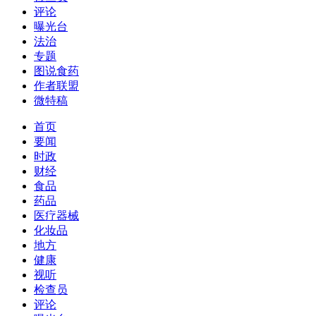
评论
曝光台
法治
专题
图说食药
作者联盟
微特稿
首页
要闻
时政
财经
食品
药品
医疗器械
化妆品
地方
健康
视听
检查员
评论