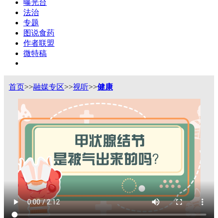
曝光台
法治
专题
图说食药
作者联盟
微特稿
首页
>>
融媒专区
>>
视听
>>
健康