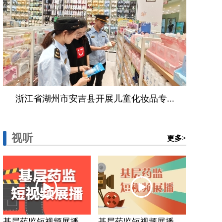
浙江省湖州市安吉县开展儿童化妆品专...
视听
更多>
基层药监短视频展播...
基层药监短视频展播...