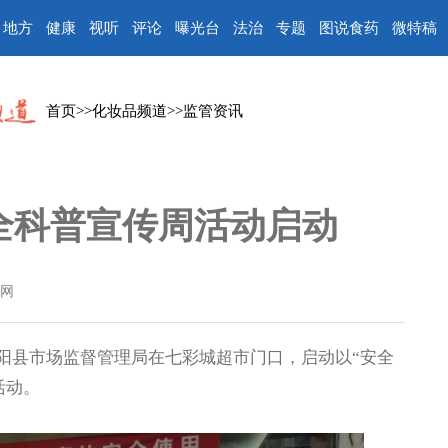
地方
健康
视听
评论
曝光台
法治
专题
图说食药
微特稿
首页
>>
化妆品频道
>>
监管资讯
全科普宣传周活动启动
网
阳县市场监督管理局在七彩城超市门口，启动以“安全
活动。