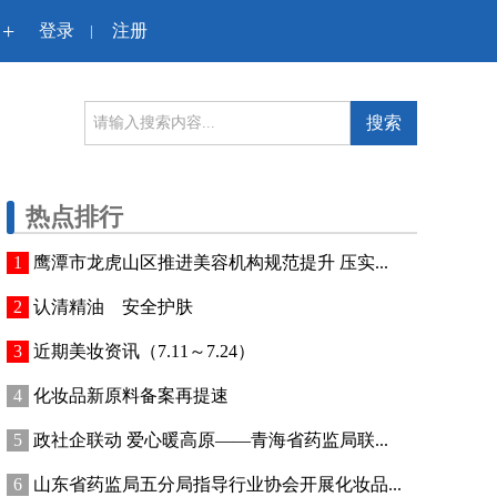
+
登录
注册
|
搜索
热点排行
鹰潭市龙虎山区推进美容机构规范提升 压实...
认清精油 安全护肤
近期美妆资讯（7.11～7.24）
化妆品新原料备案再提速
政社企联动 爱心暖高原——青海省药监局联...
山东省药监局五分局指导行业协会开展化妆品...