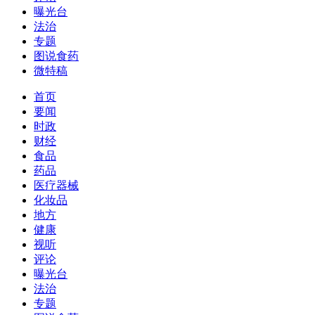
曝光台
法治
专题
图说食药
微特稿
首页
要闻
时政
财经
食品
药品
医疗器械
化妆品
地方
健康
视听
评论
曝光台
法治
专题