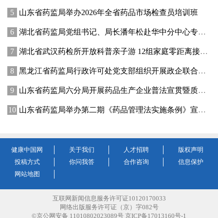
山东省药监局举办2026年全省药品市场检查员培训班
湖北省药监局党组书记、局长潘年松赴华中分中心专题调研全面从严治党工作 强调以高质量党建引领药监事业行稳致远
湖北省武汉药检所开放科普亲子游 12组家庭零距离接触药品检验
黑龙江省药监局行政许可处党支部组织开展政企联合主题党日活动
山东省药监局六分局开展药品生产企业普法宣贯暨质量管理提升座谈交流活动
山东省药监局举办第二期《药品管理法实施条例》宣贯培训班
健康中国网
关于我们
人才招聘
版权声明
投稿方式
你问我答
合作咨询
信息保护
网站地图
互联网新闻信息服务许可证10120170033
网络出版服务许可证（京）字082号
©京公网安备 11010802023089号 京ICP备17013160号-1