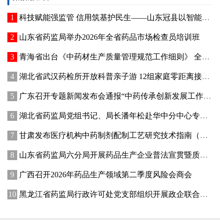
科技赋能强监管 信用筑基护民生——山东冠县以智能管控提质“两定机构”医保服务能力
山东省药监局举办2026年全省药品市场检查员培训班
青海省出台《中药材生产质量管理规范工作细则》 全面强化中药材质量源头管控
湖北省武汉药检所开放科普亲子游 12组家庭零距离接触药品检验
广东召开专题新闻发布会通报“中药传承创新发展工作成效”
湖北省药监局党组书记、局长潘年松赴华中分中心专题调研全面从严治党工作 强调以高质量党建引领药监事业行稳致远
甘肃发布医疗机构中药制剂配制工艺研究技术指南（试行）
山东省药监局六分局开展药品生产企业普法宣贯暨质量管理提升座谈交流活动
广西召开2026年药品生产领域第二季度风险会商会
黑龙江省药监局行政许可处党支部组织开展政企联合主题党日活动