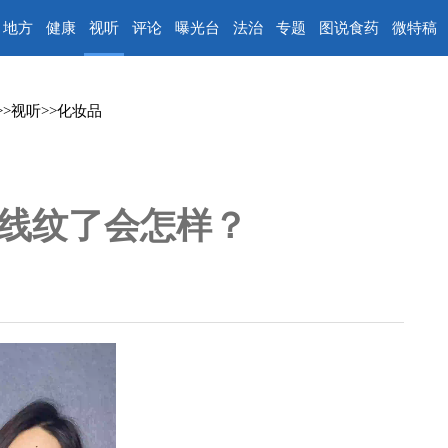
地方
健康
视听
评论
曝光台
法治
专题
图说食药
微特稿
>>
视听
>>
化妆品
线纹了会怎样？