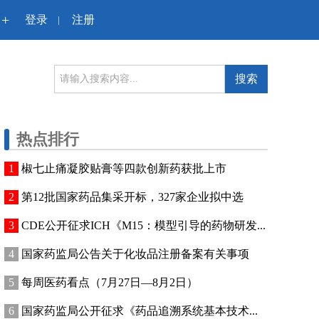
+
登录
注册
|
搜索
热点排行
椒七止痛凝胶贴膏等四款创新药获批上市
第12批国家药品集采开标，327家企业拟中选
CDE公开征求ICH《M15：模型引导的药物研发...
国家药监局公告关于化妆品注册备案有关事项
每周医药看点（7月27日—8月2日）
国家药监局公开征求《药品追溯系统基本技术...