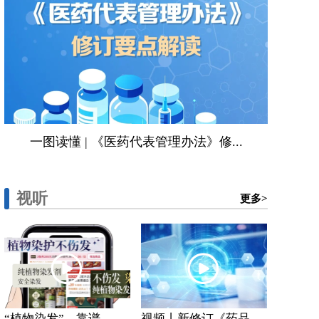
一图读懂 | 《医药代表管理办法》修...
视听
更多>
“植物染发”，靠谱...
视频丨新修订《药品...