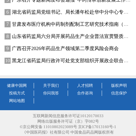
湖北省药监局党组书记、局长潘年松赴华中分中心专题调研全面从严治党工作 强调以高质量党建引领药监事业行稳致远
甘肃发布医疗机构中药制剂配制工艺研究技术指南（试行）
山东省药监局六分局开展药品生产企业普法宣贯暨质量管理提升座谈交流活动
广西召开2026年药品生产领域第二季度风险会商会
黑龙江省药监局行政许可处党支部组织开展政企联合主题党日活动
健康中国网
关于我们
人才招聘
版权声明
投稿方式
你问我答
合作咨询
信息保护
网站地图
互联网新闻信息服务许可证10120170033
网络出版服务许可证（京）字082号
©京公网安备 11010802023089号 京ICP备17013160号-1
《中国医药报》社有限公司 中国食品药品网版权所有