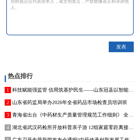
热点排行
科技赋能强监管 信用筑基护民生——山东冠县以智能管控提质“两定机构”医保服务能力
山东省药监局举办2026年全省药品市场检查员培训班
青海省出台《中药材生产质量管理规范工作细则》 全面强化中药材质量源头管控
湖北省武汉药检所开放科普亲子游 12组家庭零距离接触药品检验
广东召开专题新闻发布会通报“中药传承创新发展工作成效”