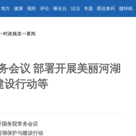
地方
健康
视听
评论
曝光台
法治
专题
图说食药
微特稿
>>
时政频道
>>
要闻
务会议 部署开展美丽河湖
建设行动等
开国务院常务会议
河湖保护与建设行动