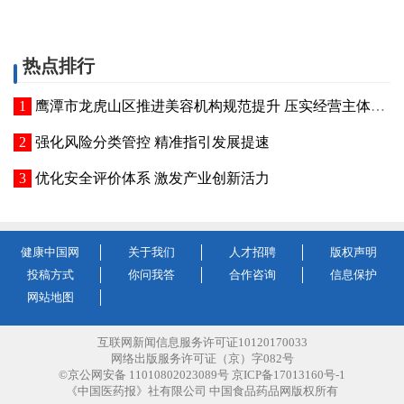
热点排行
鹰潭市龙虎山区推进美容机构规范提升 压实经营主体责任
强化风险分类管控 精准指引发展提速
优化安全评价体系 激发产业创新活力
健康中国网
关于我们
人才招聘
版权声明
投稿方式
你问我答
合作咨询
信息保护
网站地图
互联网新闻信息服务许可证10120170033
网络出版服务许可证（京）字082号
©京公网安备 11010802023089号 京ICP备17013160号-1
《中国医药报》社有限公司 中国食品药品网版权所有