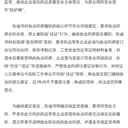
监管，推动企业落实药品质量安全主体责任，为群众用药安全筑
牢“防护网”。
告诫书对执业药师履职的核心环节作出详细规定，要求执业药
师全职在岗，禁止兼职或“挂证”行为，确保执业药师真实履职。告诫
书特别强调“真实聘用”原则，要求药品零售企业必须与执业药师签订
合法劳动合同，留存考勤记录、工资发放凭证等证明材料备查；对
退休后重新受聘的执业药师，企业需与其签订劳务合同或协议，杜
绝“空挂”“借证”等违规操作。严禁执业药师注册证挂靠行为，对持证
人注册单位与实际工作单位不符的“挂证”情形，将由发证部门撤销执
业药师注册证，且3年内不予重新注册；构成犯罪的，依法追究刑事
责任。
为确保规定落实，告诫书明确后续监管措施，要求经营处方
药、甲类非处方药的药品零售企业若现有执业药师无法保证在岗履
职，需立即着手选聘能全职在岗的执业药师。伊通县市场监管局将