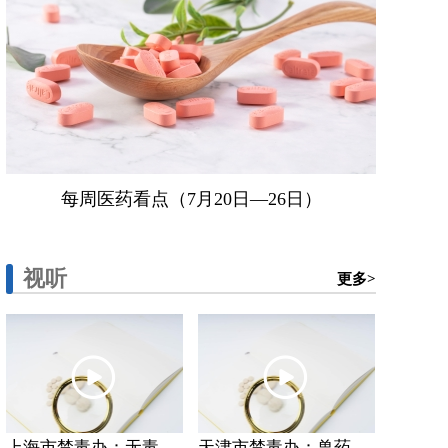
每周医药看点（7月20日—26日）
视听
更多>
上海市禁毒办：无毒...
天津市禁毒办：兽药...