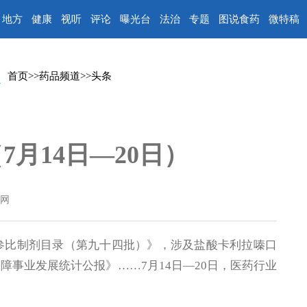
地方
健康
视听
评论
曝光台
法治
专题
图说食药
微特稿
首页
>>
药品频道
>>
头条
月14日—20日）
网
参比制剂目录（第九十四批）》，涉及盐酸卡利拉嗪口
障事业发展统计公报》……7月14日—20日，医药行业