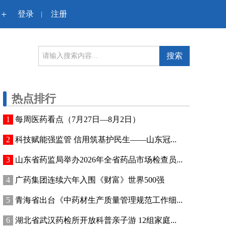
+
登录
注册
|
搜索
热点排行
每周医药看点（7月27日—8月2日）
科技赋能强监管 信用筑基护民生——山东冠...
山东省药监局举办2026年全省药品市场检查员...
广药集团连续六年入围《财富》世界500强
青海省出台《中药材生产质量管理规范工作细...
湖北省武汉药检所开放科普亲子游 12组家庭...