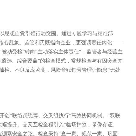
思想自觉引领行动突围。通过专题学习与精准部
”等核心乱象。监管利刃既指向企业，更强调责任内化——
被动受检”转向“主动落实主体责任”，监管者与经营主
机遴选、综合覆盖”的检查模式，常规检查与有因突查并
督抽检、不良反应监测，风险台账销号管理让隐患“无处
创“联络员统筹、交叉组执行”高效协同机制。“双联
大幅提升。交叉互检全程引入“临场抽签、录像存证、
业绷紧安全之弦。检查秉持“查一家、规范一家、巩固