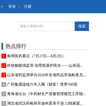
+
登录
注册
|
搜索
热点排行
每周医药看点（7月27日—8月2日）
科技赋能强监管 信用筑基护民生——山东冠...
山东省药监局举办2026年全省药品市场检查员...
广药集团连续六年入围《财富》世界500强
青海省出台《中药材生产质量管理规范工作细...
湖北省武汉药检所开放科普亲子游 12组家庭...