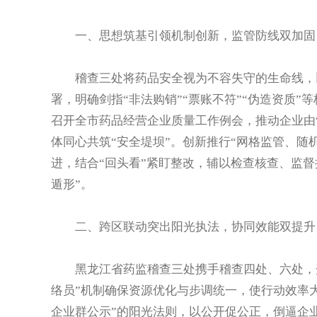
一、思想筑基引领机制创新，监管防线双加固
稽查三处将药品安全视为不容失守的生命线，以
署，明确剑指“非法购销”“票账不符”“伪造资质
召开全市药品经营企业质量工作例会，推动企业由“
体同心共筑“安全堤坝”。创新推行“网格监管、随
进，结合“回头看”紧盯整改，辅以检查核查、监
遁形”。
二、跨区联动突出阳光执法，协同效能双提升
黑龙江省药监稽查三处携手稽查四处、六处，开
络员”机制确保资源优化与步调统一，使行动效率
企业群公示”的阳光法则，以公开促公正，倒逼企