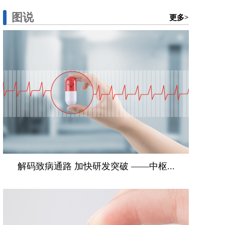
图说
更多>
解码致病通路 加快研发突破 ——中枢...