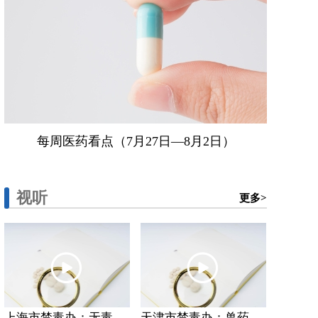
每周医药看点（7月27日—8月2日）
视听
更多>
上海市禁毒办：无毒...
天津市禁毒办：兽药...