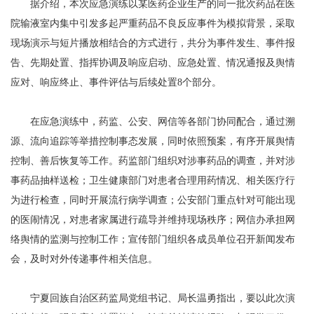
据介绍，本次应急演练以某医药企业生产的同一批次药品在医
院输液室内集中引发多起严重药品不良反应事件为模拟背景，采取
现场演示与短片播放相结合的方式进行，共分为事件发生、事件报
告、先期处置、指挥协调及响应启动、应急处置、情况通报及舆情
应对、响应终止、事件评估与后续处置8个部分。
在应急演练中，药监、公安、网信等各部门协同配合，通过溯
源、流向追踪等举措控制事态发展，同时依照预案，有序开展舆情
控制、善后恢复等工作。药监部门组织对涉事药品的调查，并对涉
事药品抽样送检；卫生健康部门对患者合理用药情况、相关医疗行
为进行检查，同时开展流行病学调查；公安部门重点针对可能出现
的医闹情况，对患者家属进行疏导并维持现场秩序；网信办承担网
络舆情的监测与控制工作；宣传部门组织各成员单位召开新闻发布
会，及时对外传递事件相关信息。
宁夏回族自治区药监局党组书记、局长温勇指出，要以此次演