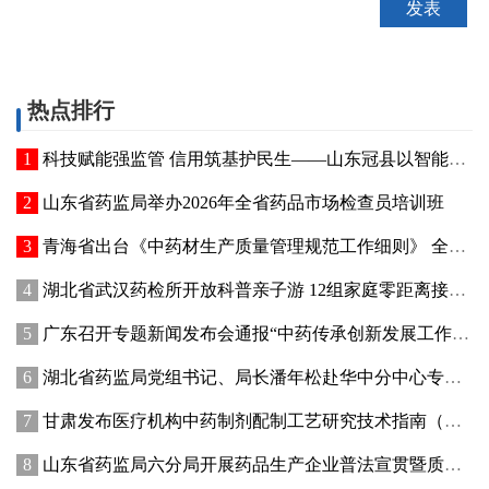
热点排行
科技赋能强监管 信用筑基护民生——山东冠县以智能管控提质“两定机构”医保服务能力
山东省药监局举办2026年全省药品市场检查员培训班
青海省出台《中药材生产质量管理规范工作细则》 全面强化中药材质量源头管控
湖北省武汉药检所开放科普亲子游 12组家庭零距离接触药品检验
广东召开专题新闻发布会通报“中药传承创新发展工作成效”
湖北省药监局党组书记、局长潘年松赴华中分中心专题调研全面从严治党工作 强调以高质量党建引领药监事业行稳致远
甘肃发布医疗机构中药制剂配制工艺研究技术指南（试行）
山东省药监局六分局开展药品生产企业普法宣贯暨质量管理提升座谈交流活动