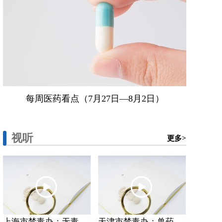
每周医药看点（7月27日—8月2日）
视听
更多>
上海市禁毒办：无毒...
天津市禁毒办：兽药...