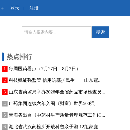
+
登录
注册
|
搜索
热点排行
每周医药看点（7月27日—8月2日）
科技赋能强监管 信用筑基护民生——山东冠...
山东省药监局举办2026年全省药品市场检查员...
广药集团连续六年入围《财富》世界500强
青海省出台《中药材生产质量管理规范工作细...
湖北省武汉药检所开放科普亲子游 12组家庭...