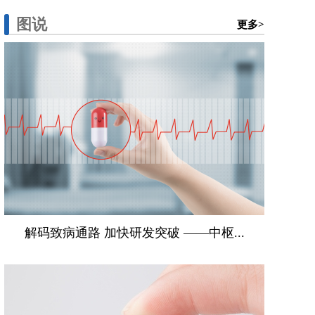
图说
更多>
解码致病通路 加快研发突破 ——中枢...