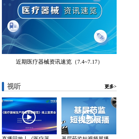
近期医疗器械资讯速览（7.4~7.17）
视听
更多>
直播回放丨《医疗器...
基层药监短视频展播...